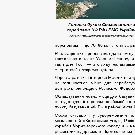
Головна бухта Севастополя з
кораблями ЧФ РФ і ВМС України
Лжерело http://www.blackseanews.net/read/27015
перспективі — до 70–80 млн. тонн за рік
Реалізація цих проектів вже дала змогу
також зірвати плани України зі спорудж
так і для Росії — з огляду на активі
енергоносіїв, зокрема вугілля.
Через стратегічні інтереси Москви в гал
не залишається місця для перебазув
центральною владою Російської Федераці
Облаштування нових місць для базуванн
не відповідає інтересам російської ст
пункту базування ЧФ РФ в районі міста 
Схожа ситуація і у судоремонтній га
можливостей «Харківських угод», Росі
кораблів Чорноморського флоту, а й на
російських підприємств. Відмовляються 