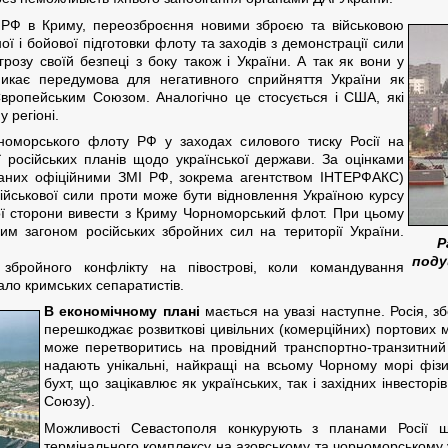
 РФ в Криму, переозброєння новими зброєю та військовою
ої і бойової підготовки флоту та заходів з демонстрації сили
розу своїй безпеці з боку також і України. А так як вони у
икає передумова для негативного сприйняття України як
Європейським Союзом. Аналогічно це стосується і США, які
 регіоні.
номорського флоту РФ у заходах силового тиску Росії на
ії російських планів щодо української держави. За оцінками
юваних офіційними ЗМІ РФ, зокрема агентством ІНТЕРФАКС)
ійськової сили проти може бути відновлення Україною курсу
ої сторони вивести з Криму Чорноморський флот. При цьому
м загоном російських збройних сил на території України.
Р
под
бройного конфлікту на півострові, коли командування
ло кримських сепаратистів.
В економічному плані
мається на увазі наступне. Росія, 
перешкоджає розвиткові цивільних (комерційних) портових 
може перетворитись на провідний транспортно-транзитний 
надають унікальні, найкращі на всьому Чорному морі фізи
бухт, що зацікавлює як українських, так і західних інвесторі
Союзу).
Можливості Севастополя конкурують з планами Росії 
термінального комплексу на азовському та чорноморському