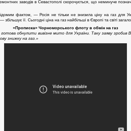
монтних заводів в Севастополі скорочується, що неминуче позначи
відомим фактом, — Росія не тільки не знизила ціну на газ для У
збільшує її. Сьогодні ціна на газ найбільші в Європі та світі загал
«Прописка» Чорноморського флоту в обмін на газ
ія готова обнулити вивізне мито для України. Таку заяву зробив 
ову знижку на газ.»