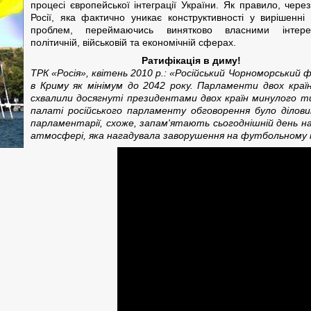
процесі європейської інтеграції України. Як правило, чере
Росії, яка фактично уникає конструктивності у вирішенні
проблем, переймаючись винятково власними інтер
політичній, військовій та економічній сферах.
Ратифікація в диму!
ТРК «Росія», квітень 2010 р.: «Російський Чорноморський
в Криму як мінімум до 2042 року. Парламенти двох краї
схвалили досягнуті президентами двох країн минулого ти
палаті російського парламенту обговорення було діловим
парламентарії, схоже, запам'ятають сьогоднішній день н
атмосфері, яка нагадувала заворушення на футбольному 