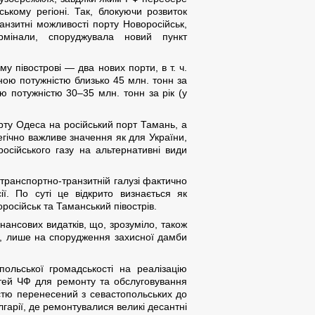
ькому регіоні. Так, блокуючи розвиток
анзитні можливості порту Новоросійськ,
рмінали, споруджувала новий пункт
 півострові — два нових порти, в т. ч.
ною потужністю близько 45 млн. тонн за
ю потужністю 30–35 млн. тонн за рік (у
орту Одеса на російський порт Тамань, а
егічно важливе значення як для України,
осійського газу на альтернативні види
в транспортно-транзитній галузі фактично
. По суті це відкрито визнається як
російськ та Таманський півострів.
ансових видатків, що, зрозуміло, також
к», лише на спорудження захисної дамби
ольської громадськості на реалізацію
стей ЧФ для ремонту та обслуговування
істю перенесений з севастопольських до
гарії, де ремонтувалися великі десантні