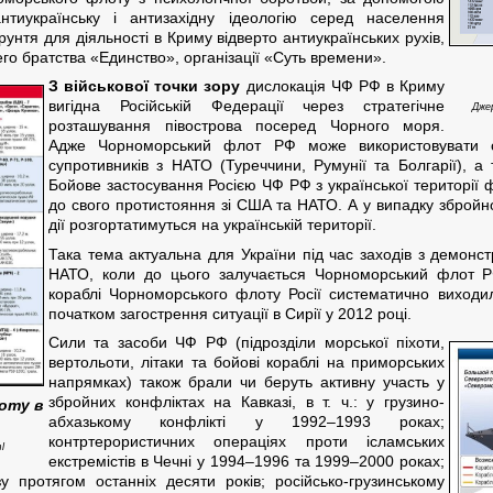
тиукраїнську і антизахідну ідеологію серед населення
рунтя для діяльності в Криму відверто антиукраїнських рухів,
ьего братства «Единство», організації «Суть времени».
З військової точки зору
дислокація ЧФ РФ в Криму
вигідна Російській Федерації через стратегічне
Джер
розташування півострова посеред Чорного моря.
Адже Чорноморський флот РФ може використовувати св
супротивників з НАТО (Туреччини, Румунії та Болгарії), а
Бойове застосування Росією ЧФ РФ з української території 
до свого протистояння зі США та НАТО. А у випадку збройн
дії розгортатимуться на українській території.
Така тема актуальна для України під час заходів з демонс
НАТО, коли до цього залучається Чорноморський флот РФ
кораблі Чорноморського флоту Росії систематично виход
початком загострення ситуації в Сирії у 2012 році.
Сили та засоби ЧФ РФ (підрозділи морської піхоти,
вертольоти, літаки та бойові кораблі на приморських
напрямках) також брали чи беруть активну участь у
збройних конфліктах на Кавказі, в т. ч.: у грузино-
оту в
абхазькому конфлікті у 1992–1993 роках;
контртерористичних операціях проти ісламських
l
екстремістів в Чечні у 1994–1996 та 1999–2000 роках;
зу протягом останніх десяти років; російсько-грузинському