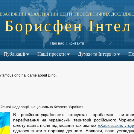
ЕЗАЛЕЖНИЙ АНАЛІТИЧНИЙ ЦЕНТР ГЕОПОЛІТИЧНИХ ДОСЛІДЖЕ
Борисфен Інтел
Про нас
|
Контакти
Публікації
Наші проекти
Думки та Інтерв'ю
Пе
A famous original game about Dino.
← Попередній матеріал
| Наступний матеріал →
йської Федерації і національна безпека України»
В російсько-українських стосунках проблемне пита
перебування на українській території російського Чорном
флоту навіть після підписання так званих
«Харківських угод
вдалося зняти з порядку денного. Навпаки, вони ускладн