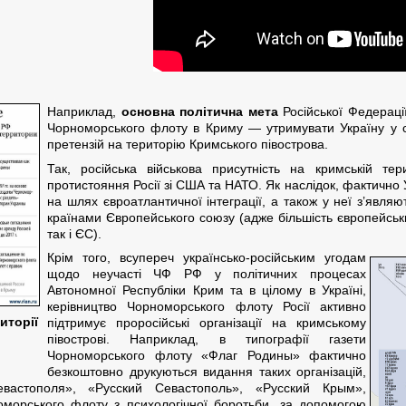
Наприклад,
основна політична мета
Російської Федераці
Чорноморського флоту в Криму — утримувати Україну у сф
претензій на територію Кримського півострова.
Так, російська військова присутність на кримській те
протистояння Росії зі США та НАТО. Як наслідок, фактично
на шлях євроатлантичної інтеграції, а також у неї з’явля
країнами Європейського союзу (адже більшість європейськ
так і ЄС).
Крім того, всупереч українсько-російським угодам
щодо неучасті ЧФ РФ у політичних процесах
Автономної Республіки Крим та в цілому в Україні,
керівництво Чорноморського флоту Росії активно
иторії
підтримує проросійські організації на кримському
півострові. Наприклад, в типографії газети
Чорноморського флоту «Флаг Родины» фактично
безкоштовно друкуються видання таких організацій,
вастополя», «Русский Севастополь», «Русский Крым»,
оморського флоту з психологічної боротьби, за допомогою