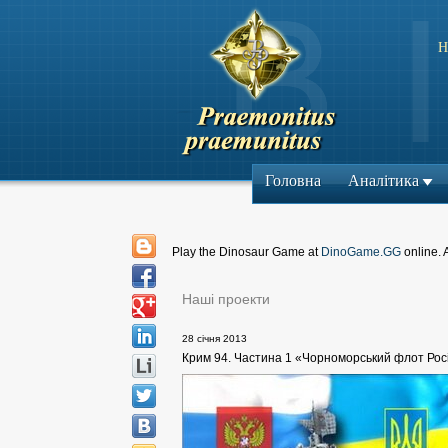
Н
Головна
Аналітика
Play the Dinosaur Game at
DinoGame.GG
online. 
Наші проекти
28 січня 2013
Крим 94. Частина 1 «Чорноморський флот Росі