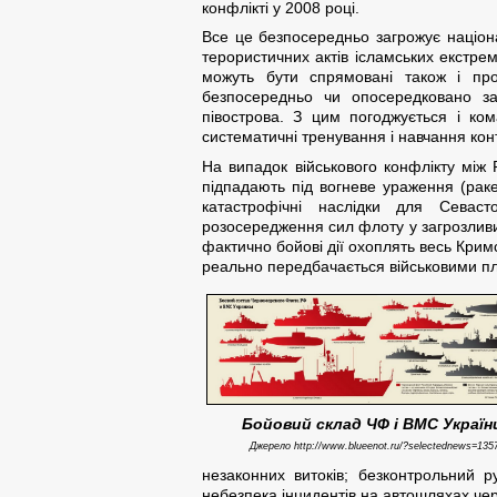
конфлікті у 2008 році.
Все це безпосередньо загрожує націона
терористичних актів ісламських екстрем
можуть бути спрямовані також і про
безпосередньо чи опосередковано за
півострова. З цим погоджується і ко
систематичні тренування і навчання кон
На випадок військового конфлікту між
підпадають під вогневе ураження (рак
катастрофічні наслідки для Севаст
розосередження сил флоту у загрозливий
фактично бойові дії охоплять весь Кримсь
реально передбачається військовими п
Бойовий склад ЧФ і ВМС Україн
Джерело http://www.blueenot.ru/?selectednews=135
незаконних витоків; безконтрольний 
небезпека інцидентів на автошляхах чер