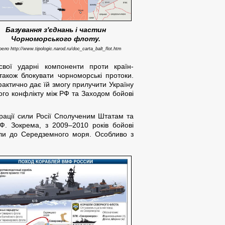
Базування з'єднань і частин
Чорноморського флоту.
ело http://www.tipologic.narod.ru/doc_carta_balt_flot.htm
ої ударні компоненти проти країн-
 також блокувати чорноморські протоки.
фактично дає їй змогу прилучити Україну
ого конфлікту між РФ та Заходом бойові
трації сили Росії Сполученим Штатам та
. Зокрема, з 2009–2010 років бойові
или до Середземного моря. Особливо з