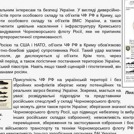
льним інтересам та безпеці України. У вигляді диверсійно-
істів проти особового складу та об’єктів ЧФ РФ в Криму, що
ти особового складу та об’єктів ВМС України, а також
чепити цивільне населення і інфраструктуру Кримського
мандування Чорноморського флоту Росії, яке не припиняє
тртерористичної спрямованості.
 Росією та США і НАТО, об’єкти ЧФ РФ в Криму обов’язково
етно-бомбові удари) супротивника Росії. Такий удар матиме
ополя, де дислокуються ці об’єкти. Крім того, через
 період, а також логістичне постачання територією України,
кий півострів. Навіть якщо такий сценарій і гіпотетичний, він
ланами росіян.
Присутність ЧФ РФ на українській території і без
збройних конфліктів зберігає низку потенційних та
реальних загроз безпеці України. Зокрема, мається на
Пох
увазі: розвідувальні підрозділи та представники
російських спецслужб у складі Чорноморського флоту,
що можуть діяти також проти України; зберігання значної кіл
Чорноморського флоту Росії, що підвищує небезпеку їх вибу
и.
інших російських складах озброєння); неможливість кон
7
переміщення, збереження та застосування озброєння і боє
рух військового транспорту та техніки Чорноморського флоту РФ
ез неможливість їхнього запобігання органами ДАІ України.