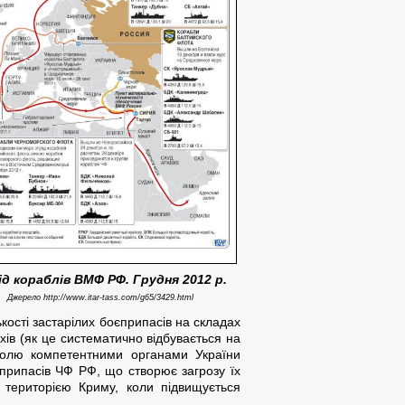
ід кораблів
ВМФ
РФ
.
Грудня 2012
р
.
Джерело http://www.itar-tass.com/g65/3429.html
ькості застарілих боєприпасів на складах
хів (як це систематично відбувається на
тролю компетентними органами України
припасів ЧФ РФ, що створює загрозу їх
 територією Криму, коли підвищується