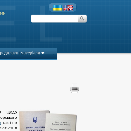
НЬ
редплатні матеріали
.
ння щодо
орського
»
так і не
юються в