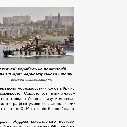
акетний корабель на повітряній
ушці
"Бора"
Черноморського Флоту.
Джерело http://flot.sevastopol.info
зберігаючи Чорноморський флот в Криму,
можливостей Севастополя, який з часом
центр півдня України. Таку можливість
ко-географічні умови севастопольських
в (в т. ч. зі США та країн Європейського
щодо побудови масштабного портово-
 узбережжях, завдяки яким РФ перебере