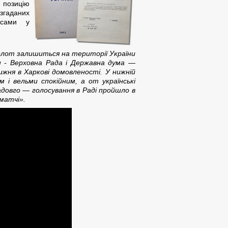
з позицію
 згаданих
есами у
 флот залишиться на території України
н - Верховна Рада і Державна дума —
жня в Харкові домовленості. У нижній
 і вельми спокійним, а от українські
адовго — голосування в Раді пройшло в
матчі».