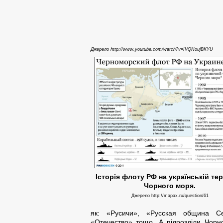
Джерело http://www.youtube.com/watch?v=IVQNoujBKYU
Історія флоту РФ на українській тер
Чорного моря.
Джерело http://mapax.ru/question/61
як: «Русичи», «Русская община Се
«Отечество» тощо. А підрозділи Чорн