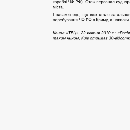
кораблі ЧФ РФ). Отож персонал судноре
міста.
І насамкінець, що вже стало загально
перебування ЧФ РФ в Криму, а навпаки — 
Канал «ТВЦ», 22 квітня 2010 г.: «Рос
таким чином, Київ отримає 30-відсотк