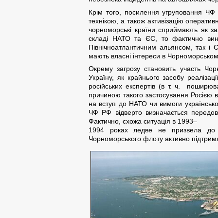
Крім того, посилення угруповання ЧФ
технікою, а також активізацію оперативн
чорноморські країни сприймають як заг
складі НАТО та ЄС, то фактично вин
Північноатлантичним альянсом, так і 
мають власні інтереси в Чорноморському
Окрему загрозу становить участь Чор
Україну, як крайнього засобу реалізац
російських експертів (в т. ч. пошир
причиною такого застосування Росією в
на вступ до НАТО чи вимоги українськ
ЧФ РФ відверто визначається передови
Фактично, схожа ситуація в 1993–
1994 роках ледве не призвела до з
Чорноморського флоту активно підтрима