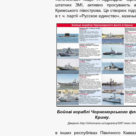
штатних ЗМІ, активно просувають ан
Кримського півострова. Це створює підг
в т. ч. партії «Русское единство», казач
Бойові кораблі
Чорноморського фл
Криму
.
Джерело http://informacia.ru/zagranica/3/87-news.htm
в інших республіках Північного Кавка