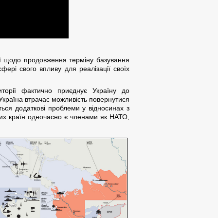
ї щодо продовження терміну базування
ері свого впливу для реалізації своїх
риторії фактично приєднує Україну до
 Україна втрачає можливість повернутися
ються додаткові проблеми у відносинах з
их країн одночасно є членами як НАТО,