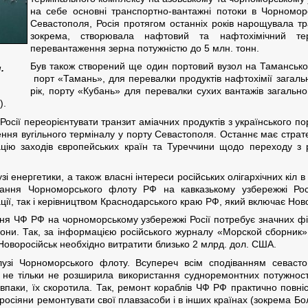
на себе основні транспортно-вантажні потоки в Чорноморс
Севастополя, Росія протягом останніх років нарощувала тр
зокрема, створювала нафтовий та нафтохімічний те
перевантаження зерна потужністю до 5 млн. тонн.
Був також створений ще один портовий вузол на Таманському
.
порт «Тамань», для перевалки продуктів нафтохімії загаль
рік, порту «Кубань» для перевалки сухих вантажів загально
).
 Росії переорієнтувати транзит аміачних продуктів з українського п
ення вугільного терміналу у порту Севастополя. Останнє має страт
зацію заходів європейських країн та Туреччини щодо переходу з р
узі енергетики, а також власні інтереси російських олігархічних кіл 
ання Чорноморського флоту РФ на кавказькому узбережжі Росії
ї, так і керівництвом Краснодарського краю РФ, який включає Ново
я ЧФ РФ на чорноморському узбережжі Росії потребує значних фін
орони. Так, за інформацією російського журналу «Морской сборни
Новоросійськ необхідно витратити близько 2 млрд. дол. США.
лузі Чорноморського флоту. Всупереч всім сподіванням севастоп
я не тільки не розширила використання судноремонтних потужно
впаки, їх скоротила. Так, ремонт кораблів ЧФ РФ практично повн
росіяни ремонтувати свої плавзасоби і в інших країнах (зокрема Бол