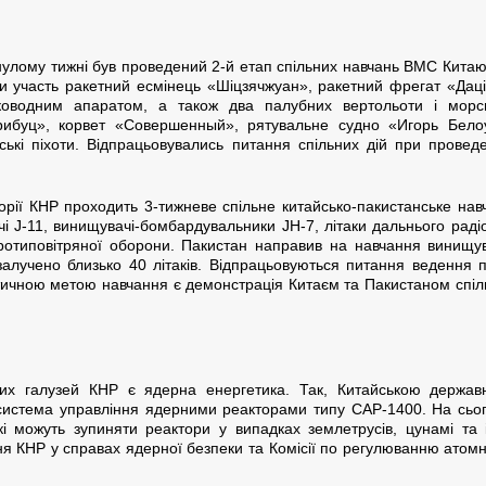
лому тижні був проведений 2-й етап спільних навчань ВМС Китаю 
ли участь ракетний есмінець «Шіцзячжуан», ракетний фрегат «Даці
оводним апаратом, а також два палубних вертольоти і морськ
ибуц», корвет «Совершенный», рятувальне судно «Игорь Бело
ські піхоти. Відпрацьовувались питання спільних дій при провед
орії КНР проходить 3-тижневе спільне китайсько-пакистанське на
і J-11, винищувачі-бомбардувальники JH-7, літаки дальнього раді
ротиповітряної оборони. Пакистан направив на навчання винищув
залучено близько 40 літаків. Відпрацьовуються питання ведення п
ичною метою навчання є демонстрація Китаєм та Пакистаном спільно
них галузей КНР є ядерна енергетика. Так, Китайською держа
система управління ядерними реакторами типу САР-1400. На сього
кі можуть зупиняти реактори у випадках землетрусів, цунамі та
ня КНР у справах ядерної безпеки та Комісії по регулюванню ато