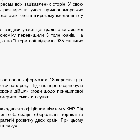
ересам всіх зацікавлених сторін. У свою
ках розширення участі причорноморських
х економік, більш широкому входженню у
, завдяки участі центрально-китайської
 економіку перевищили 5 трлн юанів. На
 а на її території відкрито 935 спільних
двосторонніх форматах. 18 вересня ц. р.
точного року. Під час переговорів була
 сторони дійшли згоди щодо принципової
американських стосунків.
знаходився з офіційним візитом у КНР. Під
 глобалізації, лібералізації торгівлі та
ратегій розвитку двох країн. При цьому
і шляху».