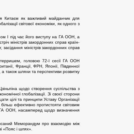
ься Китаєм як важливий майданчик для
алізації світової економіки, як одного з
ном І під час його виступу на ГА ООН, а
річ міністрів закордонних справ країн-
и; засідання міністрів закордонних справ
Гутерришем, головою 72-ї сесії ГА ООН
танії, Франції, ФРН, Японії, Південної
, а також шляхи та перспективи розвитку
Цзіньпіна щодо створення суспільства з
номічної глобалізації. Зі своєї сторони
щати цілі та принципи Уставу Організації
а більш ефективно протистояти світовим
ії ГА ООН, насамперед щодо визначення
дписаний Меморандум про взаємодію між
і «Пояс і шлях».