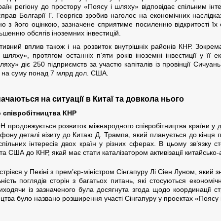
раїн регіону до простору «Поясу і шляху» відповідає спільним інт
 справ Болгарії Г. Георгієв зробив наголос на економічних наслід
дно з його оцінкою, зазначене сприятиме посиленню відкритості ї
льшенню обсягів іноземних інвестицій.
ивний вплив також і на розвиток внутрішніх районів КНР. Зокрема
 шляху», протягом останніх п’яти років іноземні інвестиції у її
яху» діє 250 підприємств за участю капіталів із провінції Сичуань,
й на суму понад 7 млрд дол. США.
означаються на ситуації в Китаї та довкола нього
о співробітництва КНР
ОН продовжується розвиток міжнародного співробітництва країни у 
ну деталі візиту до Китаю Д. Трампа, який планується до кінця по
спільних інтересів двох країн у різних сферах. В цьому зв’язку
та США до КНР, якай має стати каталізатором активізації китайсько-
зустрівся у Пекіні з прем’єр-міністром Сінгапуру Лі Сіен Луном, який 
сть поглядів сторін з багатьох питань, які стосуються економічної
Виходячи із зазначеного була досягнута згода щодо координації ст
цтва було названо розширення участі Сінгапуру у проектах «Поясу 