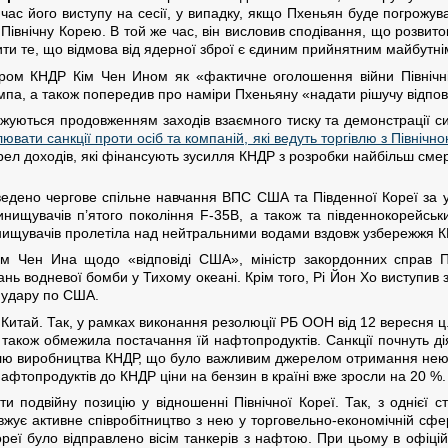
час його виступу на сесії, у випадку, якщо Пхеньян буде погрожу
Північну Корею. В той же час, він висловив сподівання, що розвиток
ити те, що відмова від ядерної зброї є єдиним прийнятним майбутні
ером КНДР Кім Чен Ином як «фактичне оголошення війни Північні
па, а також попередив про наміри Пхеньяну «надати рішучу відпові
жуються продовженням заходів взаємного тиску та демонстрації с
вати санкції проти осіб та компаній, які ведуть торгівлю з Північ
ел доходів, які фінансують зусилля КНДР з розробки найбільш смер
едено чергове спільне навчання ВПС США та Південної Кореї за у
инищувачів п’ятого покоління F-35В, а також та південнокорейськ
инищувачів пролетіла над нейтральними водами вздовж узбережжя К
Кім Чен Ина щодо «відповіді США», міністр закордонних справ П
ь водневої бомби у Тихому океані. Крім того, Рі Йон Хо виступив
 удару по США.
 Китай. Так, у рамках виконання резолюції РБ ООН від 12 вересня ц.
а також обмежила постачання їй нафтопродуктів. Санкції почнуть ді
илю виробництва КНДР, що було важливим джерелом отримання нею 
фтопродуктів до КНДР ціни на бензин в країні вже зросли на 20 %.
 подвійну позицію у відношенні Північної Кореї. Так, з однієї 
жує активне співробітництво з нею у торговельно-економічній сфер
ореї було відправлено вісім танкерів з нафтою. При цьому в офіц