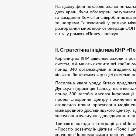
На цьому фоні показове значення мала з
двох країн були обговорені результати
го засідання Комісії зі співробітництв
та напрями їх взаємодії у рамках між
розгортання миротворчої операції ООН н
в т. ч. у рамках «Поясу і шляху».
ІІ. Стратегічна ініціатива КНР «П
Керівництво КНР здійснює заходи з роз
систем, які мають охопити всі країни-уч
понад 340 організаціями зі згаданих 
кількість банківських карт цієї системи
Посилена увага уряду Китаю приділяєт
Дуньхуан (провінція Ганьсу, північно-
понад 300 засобів масової інформації 
проект створення Центру посилення в
оголосила плани просування медіа-спі
міжнародного дослідницького центру, ві
заснування культурно-дослідницького це
Тривають заходи з інтеграції до «Шовк
«Простір розвитку ініціативи «Пояс і 
значення Чорноморського регіону, який