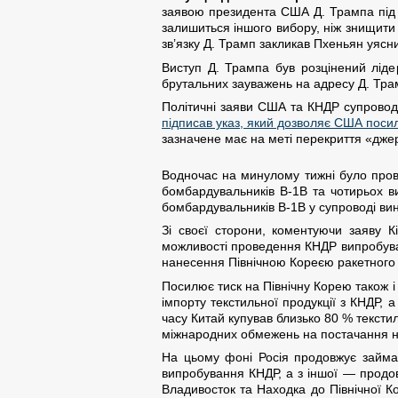
заявою президента США Д. Трампа під 
залишиться іншого вибору, ніж знищити 
зв’язку Д. Трамп закликав Пхеньян уясн
Виступ Д. Трампа був розцінений лід
брутальних зауважень на адресу Д. Трам
Політичні заяви США та КНДР супровод
підписав указ, який дозволяє США посилю
зазначене має на меті перекриття «джер
Водночас на минулому тижні було пров
бомбардувальників В-1В та чотирьох в
бомбардувальників В-1В у супроводі в
Зі своєї сторони, коментуючи заяву 
можливості проведення КНДР випробуван
нанесення Північною Кореєю ракетного
Посилює тиск на Північну Корею також і
імпорту текстильної продукції з КНДР, 
часу Китай купував близько 80 % текст
міжнародних обмежень на постачання на
На цьому фоні Росія продовжує займати
випробування КНДР, а з іншої — продов
Владивосток та Находка до Північної К