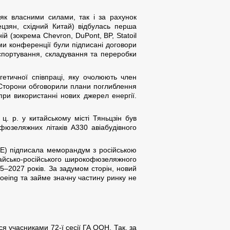
як власними силами, так і за рахунок
ецзян, східний Китай) відбулась перша
 (зокрема Chevron, DuPont, BP, Statoil
ами конференції були підписані договори
нспортування, складування та переробки
ргетичної співпраці, яку очолюють член
. Сторони обговорили плани поглиблення
 при використанні нових джерел енергії.
ц. р. у китайському місті Тяньцзін був
юзеляжних літаків А330 авіабудівного
AE) підписала меморандум з російською
тайсько-російського широкофюзеляжного
25–2027 років. За задумом сторін, новий
Boeing та займе значну частину ринку не
ся учасниками 72-ї сесії ГА ООН. Так, за