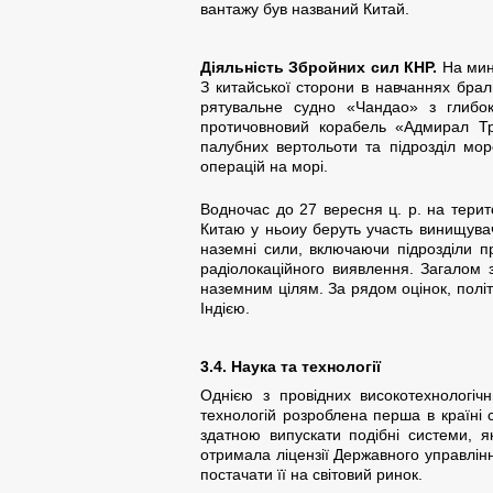
вантажу був названий Китай.
Діяльність Збройних сил КНР.
На мину
З китайської сторони в навчаннях бра
рятувальне судно «Чандао» з глибок
протичовновий корабель «Адмирал Тр
палубних вертольоти та підрозділ мор
операцій на морі.
Водночас до 27 вересня ц. р. на терит
Китаю у ньоиу беруть участь винищувач
наземні сили, включаючи підрозділи п
радіолокаційного виявлення. Загалом 
наземним цілям. За рядом оцінок, політ
Індією.
3.4. Наука та технології
Однією з провідних високотехнологіч
технологій розроблена перша в країні 
здатною випускати подібні системи, я
отримала ліцензії Державного управлін
постачати її на світовий ринок.