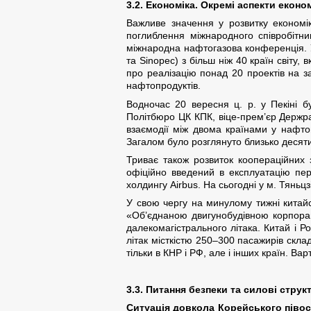
3.2. Економіка. Окремі аспекти економ
Важливе значення у розвитку економі
поглиблення міжнародного співробітни
міжнародна нафтогазова конференція. У 
та Sinopec) з більш ніж 40 країн світу
про реалізацію понад 20 проектів на з
нафтопродуктів.
Водночас 20 вересня ц. р. у Пекіні бу
Політбюро ЦК КПК, віце-прем’єр Держра
взаємодії між двома країнами у нафтові
Загалом було розглянуто близько десяти
Триває також розвиток коопераційних з
офіційно введений в експлуатацію пе
холдингу Airbus. На сьогодні у м. Тяньц
У свою чергу на минулому тижні китай
«Об’єднаною двигунобудівною корпорац
далекомагістрального літака. Китай і Р
літак місткістю 250–300 пасажирів скла
тільки в КНР і РФ, але і інших країн. В
3.3. Питання безпеки та силові струк
Ситуація довкола Корейського півос