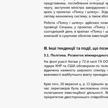
представника, поглиблення інтеграції к
чергу, заступник міністра закордонних
країн у проектах «Поясу і шляху». Згі
світову економічну систему, а також збі
Робота «Поясу і шляху» здійснює позит
провінції Сичуань у проектах «Поясу і
сьогоднішній день в країнах «Поясу і шл
компаній із сукупним обсягом інвестиці
ІІІ. Інші тенденції та події, що п
3.1. Політика. Розвиток міжнародног
На фоні участі Китаю у 72-й сесії ГА О
лідери КНР та США обговорили по телефо
відмічена наявність широкого спектру 
важливості майбутнього візиту президен
Крім того, 20 вересня ц. р. Сі Цзіньпін 
час переговорів була висловлена спільні
полегшення інвестиційної діяльності. 
пріоритетом двостороннього співробітни