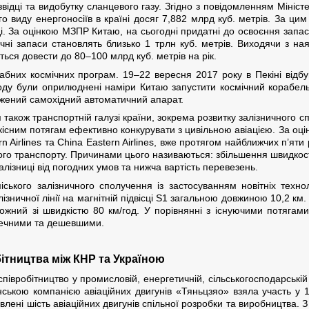
озвідці та видобутку сланцевого газу. Згідно з повідомленням Мініс
о виду енергоносіїв в країні досяг 7,882 млрд куб. метрів. За ци
і. За оцінкою МЗПР Китаю, на сьогодні придатні до освоєння запас
гічні запаси становлять близько 1 трлн куб. метрів. Виходячи з н
ться довести до 80–100 млрд куб. метрів на рік.
абних космічних програм. 19–22 вересня 2017 року в Пекіні від
ходу були оприлюднені наміри Китаю запустити космічний корабел
жений самохідний автоматичний апарат.
також транспортній галузі країни, зокрема розвитку залізничного 
кісним потягам ефективно конкурувати з цивільною авіацією. За оці
n Airlines та China Eastern Airlines, вже протягом найближчих п’яти 
го транспорту. Причинами цього називаються: збільшення швидкості
лізниці від погодних умов та нижча вартість перевезень.
іського залізничного сполучення із застосуванням новітніх технол
зничної лінії на магнітній підвісці S1 загальною довжиною 10,2 км. 
кожний зі швидкістю 80 км/год. У порівнянні з існуючими потягам
езпечними та дешевшими.
бітництва між КНР та Україною
півробітництво у промисловій, енергетичній, сільськогосподарській 
ською компанією авіаційних двигунів «Тяньцзяо» взяла участь у 1
влені шість авіаційних двигунів спільної розробки та виробництва. 