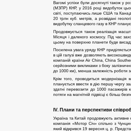
Вагомі успіхи були досягнуті також у р
(МЗПР) КНР, у 2016 році видобуток цьог
світі, поступаючись лише США та Канад
20 трлн куб. метрів, а розвідані геоло
видобутку сланцевого газу в КНР планує
Продовжується також реалізація масшт
Місяця і далекого космосу. Під час за
цьому на поверхню планети буде висад
Посилена увага уряду КНР приділяється 
в цій галузі вже дозволяють високошвид
компаній країни Air China, China Souther
серйозними викликами з боку залізнично
до 1000 км), менша залежність роботи за
Крім того, проводиться модернізація м
планується ввести в дію першу чергу залі
здатні перевозити до 1000 пасажирів 
потяги на магнітній підвісці є більш б
ІV. Плани та перспективи співро
Україна та Китай продовжують активне с
компанія «Мотор Січ» спільно з Чунцин
який відкрився 19 вересня ц. р. Предста