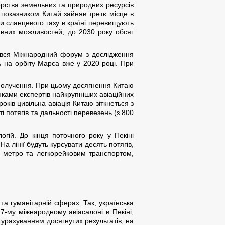
терства земельних та природних ресурсів
м показником Китай зайняв третє місце в
и сланцевого газу в країні перевищують
аявних можливостей, до 2030 року обсяг
бувся Міжнародний форум з дослідження
ь на орбіту Марса вже у 2020 році. При
сполучення. При цьому досягнення Китаю
нками експертів найкрупніших авіаційних
років цивільна авіація Китаю зіткнеться з
 потягів та дальності перевезень (з 800
огій. До кінця поточного року у Пекіні
На лінії будуть курсувати десять потягів,
и метро та легкорейковим транспортом,
та гуманітарній сферах. Так, українська
7-му міжнародному авіасалоні в Пекіні,
З урахуванням досягнутих результатів, на