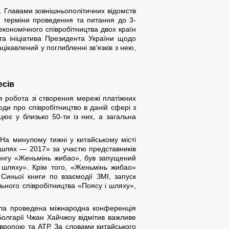
. Главами зовнішньополітичних відомств
., терміни проведення та питання до 3-
економічного співробітництва двох країн
та ініціатива Президента України щодо
ікавлений у поглибленні зв’язків з нею,
есів
я робота зі створення мережі платіжних
годи про співробітництво в даній сфері з
ює у близько 50-ти із них, а загальна
На минулому тижні у китайському місті
і шлях — 2017» за участю представників
лдингу «Женьмінь жибао», був запущений
 шляху». Крім того, «Женьмінь жибао»
Синьої книги по взаємодії ЗМІ, запуск
льного співробітництва «Поясу і шляху»,
 була проведена міжнародна конференція
Болгарії Чжан Хайчжоу відмітив важливе
Європою та АТР. За словами китайського