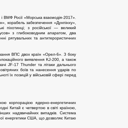
і ВМФ Росії «Морська взаємодія-2017».
н», корабель забезпечення «Дунпінху»,
і піхотинці; з російської — великий
усов» з глибоководним апаратом, два
енні рятувальних та антитерористичних
вчання ВПС двох країн «Орел-6». З боку
олокаційного виявлення KJ-200, а також
ачі JF-17 Thunder та літаки дальнього
овітряних боїв та нанесення ударів по
ті їх позицій у військовій сфері перед
вною корпорацією ядерно-енергетичних
дні Китай є четвертою в світі країною,
 інших надзвичайних випадків. Система
мної енергетики США, що дозволяє Китаю