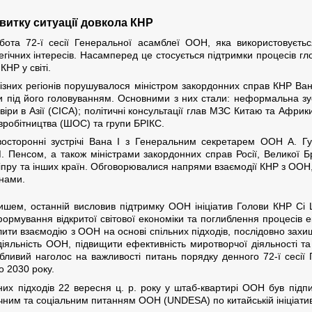
озвитку ситуації довкола КНР
ота 72-ї сесії Генеральної асамблеї ООН, яка використовуєт
гічних інтересів. Насамперед це стосується підтримки процесів глоб
НР у світі.
 різних регіонів порушувалося міністром закордонних справ КНР Ва
и під його головуванням. Основними з них стали: неформальна зуст
іри в Азії (CICA); політичні консультації глав МЗС Китаю та Африк
івробітництва (ШОС) та групи БРІКС.
двосторонні зустрічі Вана І з Генеральним секретарем ООН А. 
Пенсом, а також міністрами закордонних справ Росії, Великої Бри
 Кіпру та інших країн. Обговорювалися напрями взаємодії КНР з ООН
їнами.
ришем, останній висловив підтримку ООН ініціатив Голови КНР Сі 
мування відкритої світової економіки та поглиблення процесів еко
лити взаємодію з ООН на основі спільних підходів, послідовно захи
діяльність ООН, підвищити ефективність миротворчої діяльності т
бливий наголос на важливості питань порядку денного 72-ї сес
о 2030 року.
ених підходів 22 вересня ц. р. року у штаб-квартирі ООН був пі
им та соціальним питанням ООН (UNDESA) по китайській ініціатив