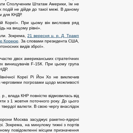
вати Сполученим Штатам Америки, їм не
 подій не дійде до такої межі. В даному
м для КНДР.
й Кореї». При цьому він висловив ряд
дь на вищому рівні».
или. Зокрема,
21 вересня ц. р. Д. Трамп
ною Кореєю
. За словами президента США,
тоносних видів зброї».
частю двох американських стратегічних
их винищувачів F-15К. При цьому група
НДР.
івнічної Кореї Рі Йон Хо не виключив
 з черговими погрозами щодо можливості
 р., влада КНР повністю відмовилась від
яти з 1 жовтня поточного року. До цього
твердої валюти. В свою чергу внаслідок
сторони Москва засуджує ракетно-ядерні
і. Зокрема, на минулому тижні з портів
ійному повідомленні місцем призначення