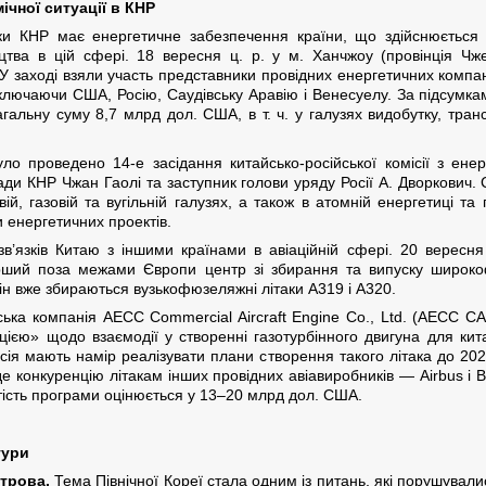
ічної ситуації в КНР
ки КНР має енергетичне забезпечення країни, що здійснюється 
цтва в цій сфері. 18 вересня ц. р. у м. Ханчжоу (провінція Чж
заході взяли участь представники провідних енергетичних компаній
, включаючи США, Росію, Саудівську Аравію і Венесуелу. За підсумк
агальну суму 8,7 млрд дол. США, в т. ч. у галузях видобутку, тра
ло проведено 14-е засідання китайсько-російської комісії з ене
ди КНР Чжан Гаолі та заступник голови уряду Росії А. Дворкович
й, газовій та вугільній галузях, а також в атомній енергетиці та
 енергетичних проектів.
в’язків Китаю з іншими країнами в авіаційній сфері. 20 вересня 
рший поза межами Європи центр зі збирання та випуску широкоф
зін вже збираються вузькофюзеляжні літаки А319 і А320.
ська компанія AECC Commercial Aircraft Engine Co., Ltd. (AECC C
ією» щодо взаємодії у створенні газотурбінного двигуна для ки
осія мають намір реалізувати плани створення такого літака до 20
де конкуренцію літакам інших провідних авіавиробників — Airbus і 
артість програми оцінюється у 13–20 млрд дол. США.
тури
трова.
Тема Північної Кореї стала одним із питань, які порушували