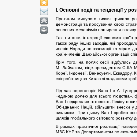
І. Основні події та тенденції у р
Протягом минулого тижня тривала роб
демонстрації та просування своїх страте
основних механізмів поширення впливу К
Так, питання інтеграції економік країн
також ряду інших заходів, які проходил
членів Наради по взаємодії та мірам дов
країн-членів Шанхайської організації сп
Крім того, на полях сесії відбулись 
М. Лайчаком, віце-президентом США М. 
Кореї, Індонезії, Венесуели, Еквадору,
співробітництва Китаю зі згаданими кра
Під час переговорів Вана І з А. Гутер
«єдиною долею для всього людства», фор
Ван І підкреслив готовність Пекіну поси
Об’єднаних Націй, збільшити внески у 
викликам. При цьому Ван І зробив осо
шляхів глобального світового розвитку д
В рамках практичної реалізації навед
МЗС КНР та Департаментом по економічн