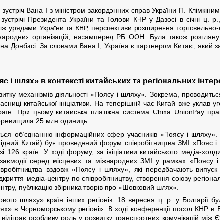
устріч Вана І з міністром закордонних справ України П. Клімкіним
 зустрічі Президента України та Голови КНР у Давосі в січні ц. р
а між урядами України та КНР, перспективи розширення торговельно-
народних організацій, насамперед РБ ООН. Була також розгляну
а Донбасі. За словами Вана І, Україна є партнером Китаю, який зац
ояс і шлях» в контексті китайських та регіональних інтер
витку механізмів діяльності «Поясу і шляху». Зокрема, проводитьс
асниці китайської ініціативи. На теперішній час Китай вже уклав у
країн. При цьому китайська платіжна система China UnionPay прац
 перевищила 25 млн одиниць.
ься об’єднанню інформаційних сфер учасників «Поясу і шляху». 
західний Китай) був проведений форум співробітництва ЗМІ «Пояс 
зі 126 країн. У ході форуму, за ініціативи китайського медіа-хо
заємодії серед місцевих та міжнародних ЗМІ у рамках «Поясу і
вробітництва вздовж «Поясу і шляху», які передбачають випуск 
дкриття медіа-центру по співробітництву, створення союзу регіона
нтру, публікацію збірника творів про «Шовковий шлях».
ового шляху» країн інших регіонів. 18 вересня ц. р. у Болгарії
шлях» в Чорноморському регіоні». В ході конференції посол КНР в 
 відіграє особливу роль у розвитку транспортних комунікацій між 