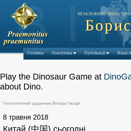
НЕЗАЛЕЖНИЙ АНАЛІТИЧН
Борис
Головна
Аналітика
Публікації
Наші 
Play the Dinosaur Game at
DinoG
about Dino.
Геополітичний щоденник Віктора Гвоздя
← Попередній м
8 травня 2018
Китай (中国) сьогодні