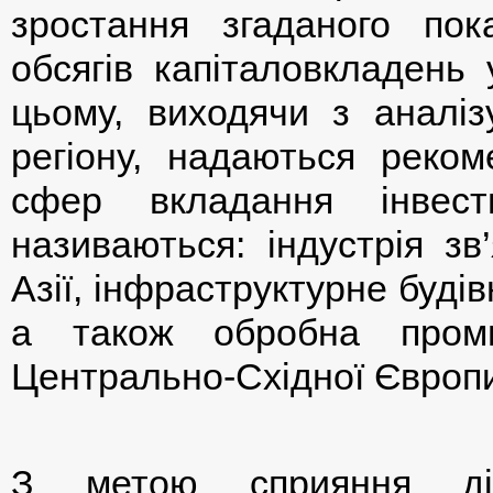
зростання згаданого по
обсягів капіталовкладень
цьому, виходячи з аналізу
регіону, надаються реком
сфер вкладання інвест
називаються: індустрія зв’
Азії, інфраструктурне будів
а також обробна проми
Центрально-Східної Європ
З метою сприяння діял