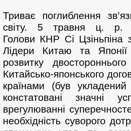
Триває поглиблення зв’я
світу. 5 травня ц. р.
Голови КНР Сі Цзіньпіна з
Лідери Китаю та Японії
розвитку двостороннього 
Китайсько-японського дого
країнами (був укладений
констатовані значні у
врегулюванні суперечносте
необхідність суворого дот