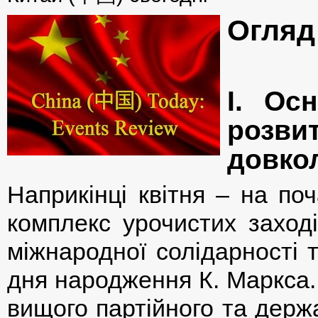
Огляд 
І. Ос
розви
довко
Наприкінці квітня – на по
комплекс урочистих заход
міжнародної солідарності 
дня народження К. Маркса.
вищого партійного та держ