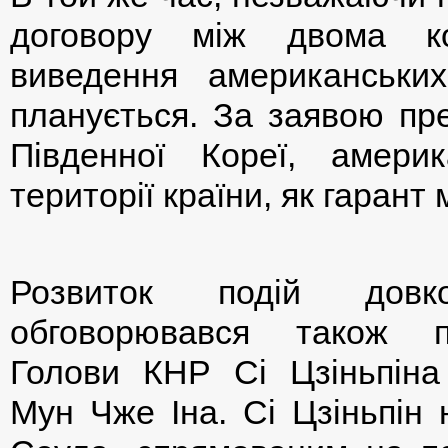
договору між двома ко
виведення американськи
планується. За заявою пре
Південної Кореї, амери
території країни, як гарант 
Розвиток подій довко
обговорювався також 
Голови КНР Сі Цзіньпіна
Мун Чже Іна. Сі Цзіньпін 