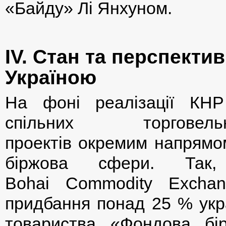
«Байду» Лі Янхуном.
ІV. Стан та перспекти
Україною
На фоні реалізації КНР
спільних торговельно
проектів окремим напрямом
біржова сфери. Так,
Bohai Commodity Excha
придбання понад 25 % укра
товариства «Фондова б