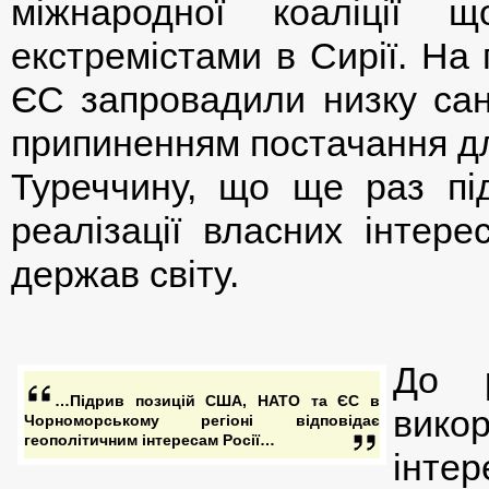
міжнародної коаліції 
екстремістами в Сирії. На
ЄС запровадили низку сан
припиненням постачання дл
Туреччину, що ще раз під
реалізації власних інтере
держав світу.
До р
…Підрив позицій США, НАТО та ЄС в
вико
Чорноморському регіоні відповідає
геополітичним інтересам Росії…
інте