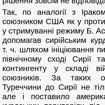
рішення зовсім не відпові
Так, по аналогії з Ірако
союзником США як у протид
у стримуванні режиму Б. А
допомагав сирійським кур
т. ч. шляхом ініціювання 
північному сході Сирії 
контингенту у складі ві
союзників. За таких о
Туреччини до Сирії не ті
але і поставило америка