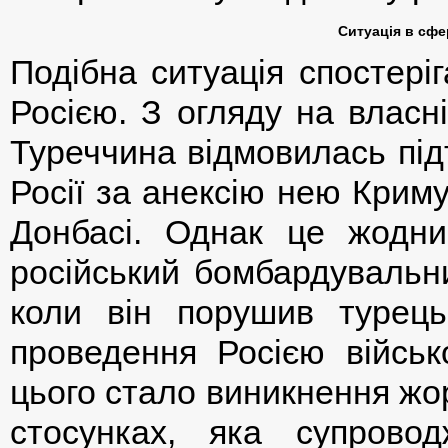
Ситуація в сфе
Подібна ситуація спостері
Росією. З огляду на власні
Туреччина відмовилась під
Росії за анексію нею Крим
Донбасі. Однак це жодн
російський бомбардувальни
коли він порушив турець
проведення Росією військо
цього стало виникнення жор
стосунках, яка супрово