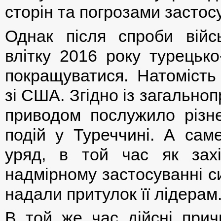
сторін та погрозами застос
Однак після спроби війс
влітку 2016 року турецько
покращуватися. Натомість
зі США. Згідно із загально
приводом послужило різне
подій у Туреччині. А сам
уряд, в той час як захі
надмірному застосуванні с
надали притулок її лідерам
В той же час дійсні причи