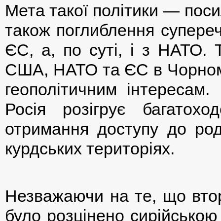
Мета такої політики — пос
також поглиблення супере
ЄС, а, по суті, і з НАТО.
США, НАТО та ЄС в Чорномо
геополітичним інтересам. 
Росія розігрує багатох
отримання доступу до род
курдських територіях.
Незважаючи на те, що втор
було розцінено сирійською в