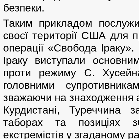
безпеки.
Таким прикладом послужи
своєї території США для п
операції «Свобода Іраку».
Іраку виступали основн
проти режиму С. Хусейн
головними супротивник
зважаючи на знаходження а
Курдистані, Туреччина з
таборах та позиціях з
екстремістів у згаданому ра