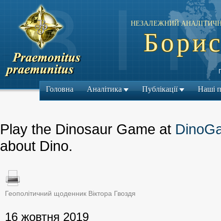
НЕЗАЛЕЖНИЙ АНАЛІТИЧН
Борис
Головна
Аналітика
Публікації
Наші 
Play the Dinosaur Game at
DinoG
about Dino.
Геополітичний щоденник Віктора Гвоздя
← Попередній м
16 жовтня 2019