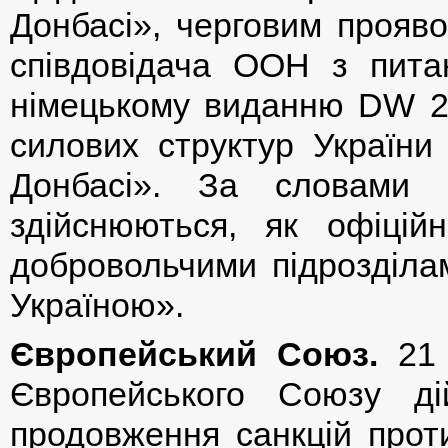
Донбасі», черговим прояво
співдовідача ООН з пита
німецькому виданню DW 22
силових структур Україн
Донбасі». За словами 
здійснюються, як офіцій
добровольчими підрозділа
Україною».
Європейський Союз.
21 
Європейського Союзу д
продовження санкцій проти