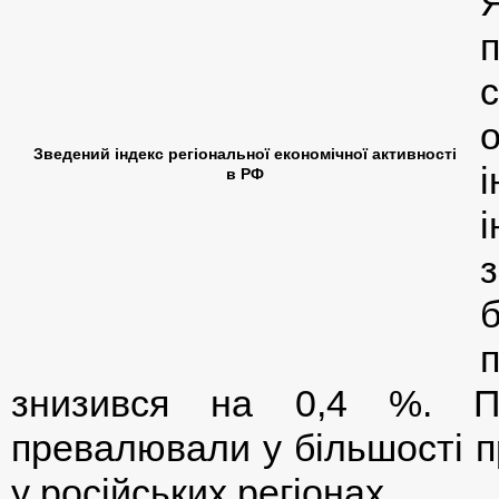
Зведений індекс регіональної економічної активності
в РФ
і
знизився на 0,4 %. Пр
превалювали у більшості п
у російських регіонах.