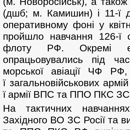
(м. Новоросійськ), а тако
(дшб; м. Камишин) і 11-ї 
оперативному фоні у квітн
пройшло навчання 126-ї 
флоту РФ. Окремі ел
опрацьовувались під ча
морської авіації ЧФ РФ,
ї загальновійськових армій
ї армії ВПС та ППО ПКС ЗС 
На тактичних навчаннях 
Західного ВО ЗС Росії та в