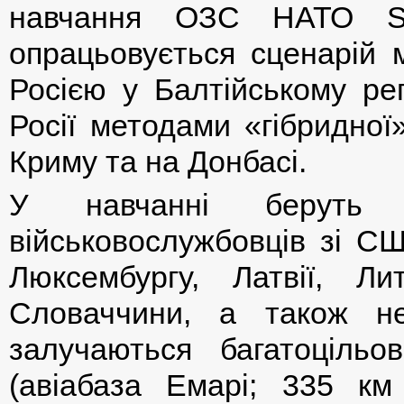
навчання ОЗС НАТО Su
опрацьовується сценарій 
Росією у Балтійському рег
Росії методами «гібридної
Криму та на Донбасі.
У навчанні беруть 
військовослужбовців зі СШ
Люксембургу, Латвії, Лит
Словаччини, а також не
залучаються багатоцільо
(авіабаза Емарі; 335 км