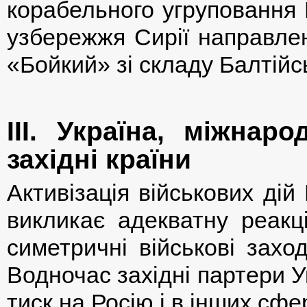
корабельного угруповання
узбережжя Сирії направле
«Бойкий» зі складу Балтійс
ІІІ. Україна, міжнаро
західні країни
Активізація військових ді
викликає адекватну реак
симетричні військові захо
Водночас західні партери У
тиск на Росію і в інших сфе