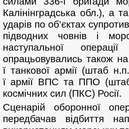
силами 336-ї бригади мор
Калінінградська обл.), а 
ударів по об’єктах супроти
підводних човнів і морс
наступальної операці
опрацьовувались також на 
ї танкової армії (штаб н.п
ї армії ВПС та ППО (штаб
космічних сил (ПКС) Росії.
Сценарій оборонної опер
передбачав відбиття на