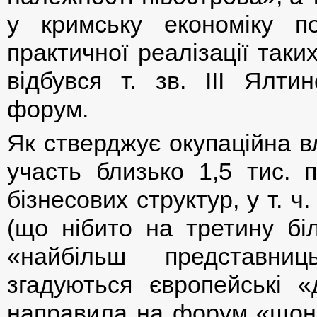
у кримську економіку по
практичної реалізації так
відбувся т. зв. ІІІ Ялти
форум.
Як стверджує окупаційна в
участь близько 1,5 тис. п
бізнесових структур, у т. ч
(що нібито на третину бі
«найбільш представни
згадуються європейські «д
направила на форум «щона