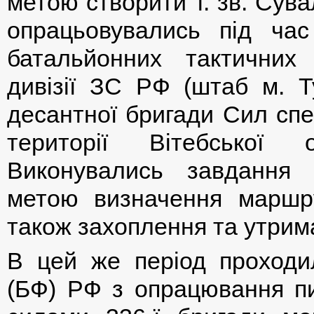
метою створити т. зв. Сува
опрацьовувались під час
батальйонних тактичних 
дивізії ЗС РФ (штаб м. Ту
десантної бригади Сил спе
території Вітебської 
Виконувались завдання 
метою визначення маршру
також захоплення та утрим
В цей же період проходи
(БФ) РФ з опрацювання пи