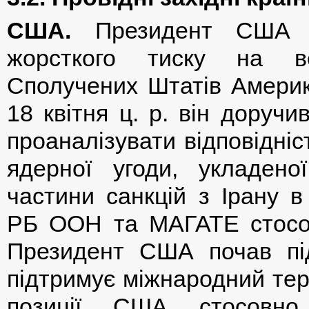
США.
Президент США Д
жорсткого тиску на вс
Сполучених Штатів Америки
18 квітня ц. р. він доруч
проаналізувати відповідніс
ядерної угоди, укладено
частини санкцій з Ірану в
РБ ООН та МАГАТЕ стосовн
Президент США почав пі
підтримує міжнародний тер
позиції США стосовно