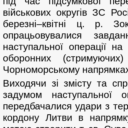
під час підсумкової пер
військових округів ЗС Рос
березні–квітні ц. р. З
опрацьовувалися завда
наступальної операції на
оборонних (стримуючих
Чорноморському напрямках
Виходячи зі змісту та сп
задумом наступальної оп
передбачалися удари з тер
кордону Литви в напрямку