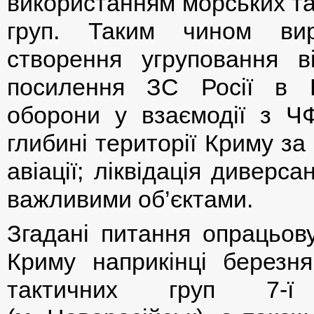
використанням морських та
груп. Таким чином вир
створення угруповання в
посилення ЗС Росії в К
оборони у взаємодії з Ч
глибині території Криму за
авіації; ліквідація диверс
важливими об’єктами.
Згадані питання опрацьов
Криму наприкінці березн
тактичних груп 7-ї д