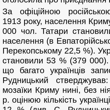
За офіційною російсько
1913 року, населення Крим
000 чол. Татари становил
населення (в Евпаторійськ
Перекопському 22,5 %). Укр
становили 53 % (379 000).
що багато українців запи
Рудницький стверджував
мозаїки Криму нині, без ні
р. оцінюю кількість україн
12 % (див. С. Рудницьки