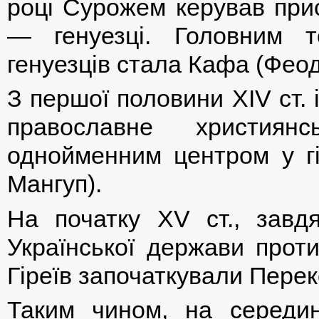
році Сурожем керував прис
— генуезці. Головним т
генуезців стала Кафа (Феод
З першої половини ХIV ст.
православне християн
однойменним центром у гі
Мангуп).
На початку ХV ст., завдя
Української держави проти
Гіреїв започаткували Перек
Таким чином, на середин