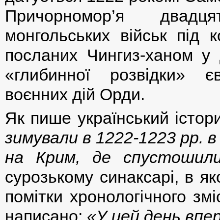
Причорномор’я двадця
монгольських військ під 
посланих Чингиз-ханом у
«глибинної розвідки» є
воєнних дій Орди.
Як пише український істо
зимували в 1222-1223 рр. 
на Крим, де спустошили
сурозькому синаксарі, в як
помітки хронологічного змі
написано:
«У цей день впе