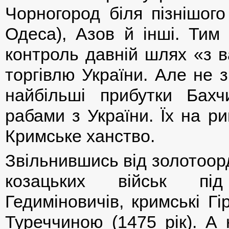
Чорногород біля пізнішого
Одеса), Азов й інші. Тим
контроль давній шлях «з в
торгівлю України. Але не 
найбільші прибутки Бахч
рабами з України. Їх на р
Кримське ханство.
Звільнившись від золотоор
козацьких військ під
Гедиміновичів, кримські Г
Туреччиною (1475 рік). А 