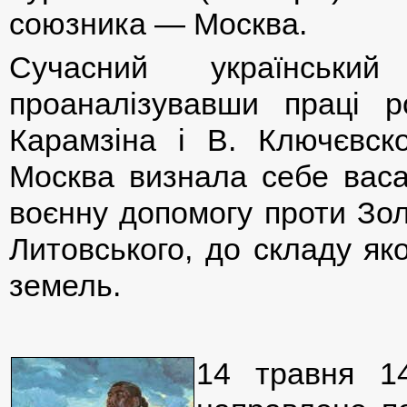
союзника — Москва.
Сучасний український
проаналізувавши праці ро
Карамзіна і В. Ключєвск
Москва визнала себе васа
воєнну допомогу проти Зол
Литовського, до складу як
земель.
14 травня 1