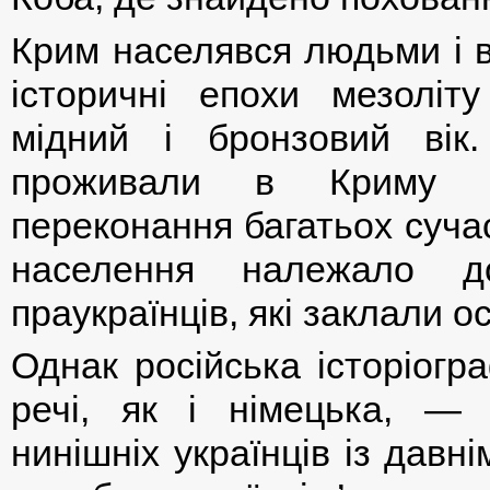
Крим населявся людьми і в
історичні епохи мезоліт
мідний і бронзовий вік
проживали в Криму п
переконання багатьох суча
населення належало д
праукраїнців, які заклали о
Однак російська історіогр
речі, як і німецька, — 
нинішніх українців із дав