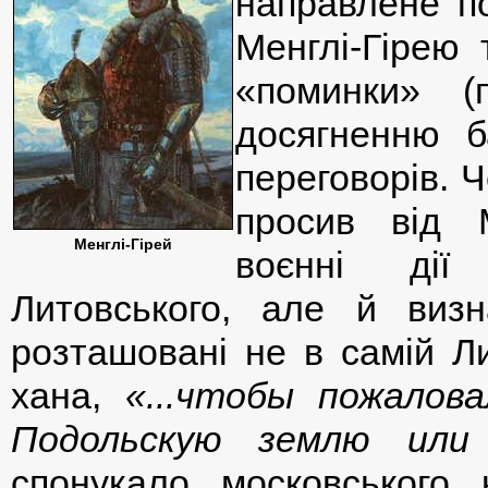
направлене по
Менглі-Гірею
«поминки» (
досягненню б
переговорів. Ч
просив від М
Менглі-Гірей
воєнні дії
Литовського, але й визн
розташовані не в самій Ли
хана,
«...чтобы пожалов
Подольскую землю или
спонукало московського 