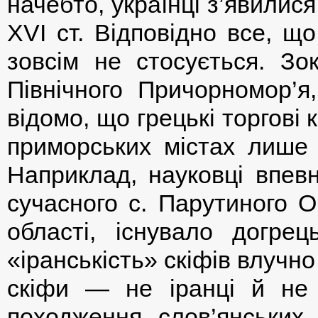
начебто, українці з’явилися
ХVI ст. Відповідно все, що
зовсім не стосується. Зок
Північного Причорномор’я,
відомо, що грецькі торгові
приморських містах лише з
Наприклад, науковці впевн
сучасного с. Парутиного О
області, існувало догре
«іранськість» скіфів влуч
скіфи — не іранці й не т
походження слов’янських