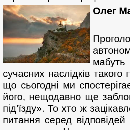
Олег М
Прогол
автоно
мабуть
сучасних наслідків такого 
що сьогодні ми спостеріга
його, нещодавно ще заблок
під’їзду». То хто ж зацікав
питання серед відповідей 