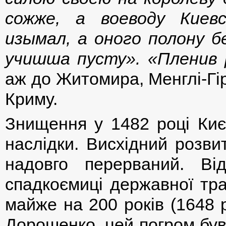
сожже, а воеводу Киев
изымал, а оного полону б
учишша пусту». «Пленив 
аж до Житомира, Менглі-Гі
Криму.
Знищення у 1482 році Киє
наслідки. Висхідний розви
надовго перерваний. Від
спадкоємиці державної тра
майже на 200 років (1648 
Дорошенко, цей погром був