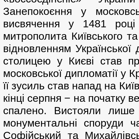
Занепокоєння у московс
висвячення у 1481 році
митрополита Київського та
відновленням Української 
столицею у Києві став пр
московської дипломатії у К
її зусиль став напад на Ки
кінці серпня − на початку в
спалено. Вистояли лише
монументальні споруди ч
Софійський та Михайлівсь