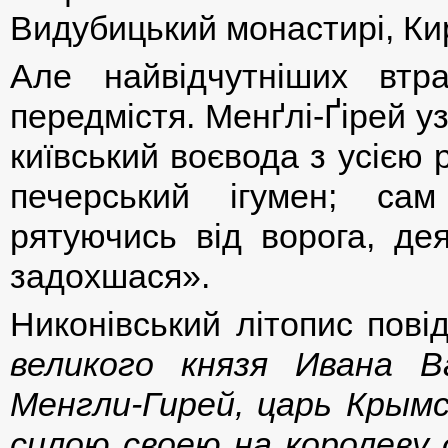
Видубицький монастирі, Кир
Але найвідчутніших втр
передмістя. Менґлі-Ґірей уз
київський воєвода з усією
печерський ігумен; са
рятуючись від ворога, де
задохшася».
Никонівський літопис пов
великого князя Ивана В
Менгли-Гирей, царь Крымс
силою своею на королеву 