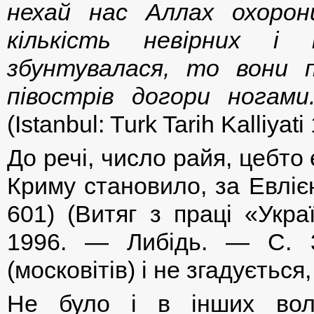
нехай нас Аллах охоро
кількість невірних і н
збунтувалася, то вони 
півострів догори ногами.
(Istanbul: Turk Tarih Kalliyati
До речі, число райя, цебто є
Криму становило, за Евліє
601) (Витяг з праці «Укра
1996. — Либідь. — С. 3
(московітів) і не згадується
Не було і в інших воло