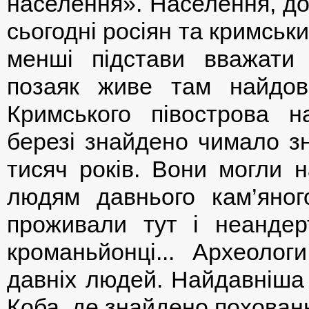
населення». Населення, до
сьогодні росіян та кримськи
менші підстави вважати
позаяк живе там найдов
Кримського півострова 
березі знайдено чимало зн
тисяч років. Вони могли 
людям давнього кам’яного
проживали тут і неандерт
кроманьйонці... Археоло
давніх людей. Найдавніша 
Коба, де знайдено похованн