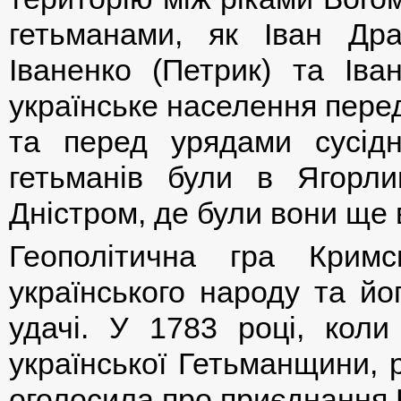
гетьманами, як Іван Дра
Іваненко (Петрик) та Іва
українське населення пере
та перед урядами сусідн
гетьманів були в Ягорл
Дністром, де були вони ще в
Геополітична гра Крим
українського народу та й
удачі. У 1783 році, кол
української Гетьманщини, 
оголосила про приєднання К