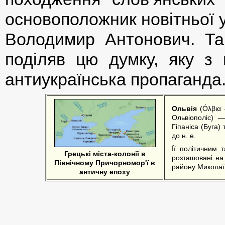
основоположник новітньої у
Володимир Антонович. Та
поділяв цю думку, яку з 
антиукраїнська пропаганда
Ольвія
(Óλβια 
Ольвіополіс) 
Гіпаніса (Буга)
до н. е.
Її політичним 
Грецькі міста-колонії в
розташовані на
Північному Причорномор'ї в
району Миколаїв
античну епоху