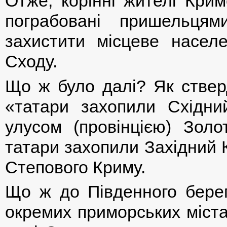
Отже, корінні жителі Крим
пограбовані пришельцями
захистити місцеве населе
Сходу.
Що ж було далі? Як ствер
«татари захопили Східни
улусом (провінцією) Зол
татари захопили Західний 
Степового Криму.
Що ж до Південного берегу
окремих приморських міста