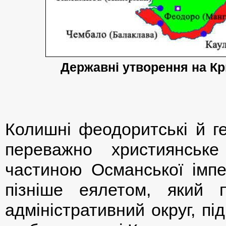
Державні утворення
на К
Колишні феодоритські й ге
переважно християнськ
частиною Османської імп
пізніше еялетом, який 
адміністративний округ, п