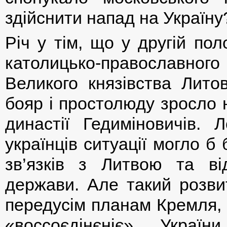
здійснити напад на Україну
Річ у тім, що у другій по
католицько-православно
Великого князівства Литов
бояр і простолюду зросло 
династії Гедиміновичів. 
українців ситуації могло 
зв’язків з Литвою та ві
держави. Але такий розвит
передусім планам Кремля, 
«воссоєдінєніє» Украї