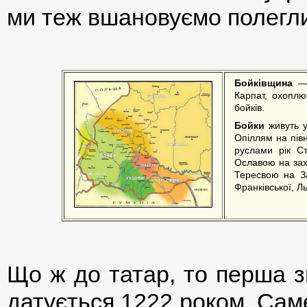
ми теж вшановуємо полегли
Бойківщина
— 
Карпат, охоплю
бойків.
Бойки
живуть у
Опіллям на пів
руслами рік Ст
Ославою на зах
Тересвою на За
Франківської, Л
Що ж до татар, то перша з
датується 1222 роком. Саме