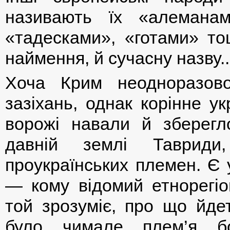
називають їх «алеманам
«тадесками», «готами» то
наймення, й сучасну назву..
Хоча Крим неодноразово
зазіхань, однак корінне у
ворожі навали й зберегло
давній землі Тавриди
проукраїнських племен. Є 
— кому відомий етнорегіо
той зрозуміє, про що йде
було чимале плем’я бо