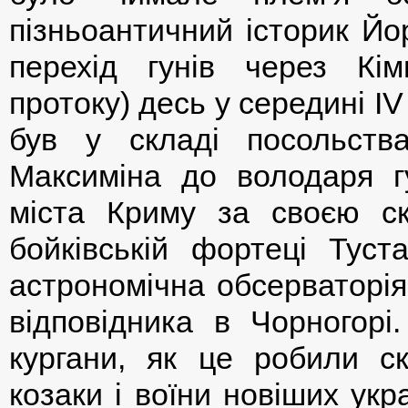
пізньоантичний історик Йо
перехід гунів через Кім
протоку) десь у середині IV 
був у складі посольства
Максиміна до володаря гу
міста Криму за своєю ск
бойківській фортеці Туст
астрономічна обсерваторія
відповідника в Чорногорі
кургани, як це робили ск
козаки і воїни новіших ук