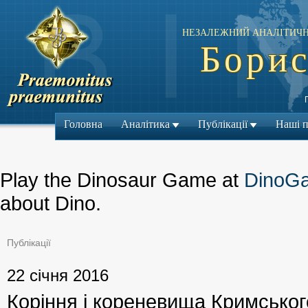
НЕЗАЛЕЖНИЙ АНАЛІТИЧН
Борис
Головна
Аналітика
Публікації
Наші 
Play the Dinosaur Game at
DinoG
about Dino.
Публікації
← Попередній м
22 січня 2016
Коріння і кореневища Кримськог