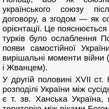
українського союзу піс
договору, а згодом — як с
орієнтації. Це пояснюється 
турків було ослаблення П
появи самостійної Україн
вирішальні моменти війни 
і Жванцем).
У другій половині XVІІ ст
розподілі України між сус
є т. зв. Ханська Україна,
територію між ріками Бого