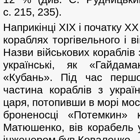
с. 215, 235).
Наприкінці XIX і початку XX
кораблях торгівельного і 
Назви військових кораблів
українські, як «Гайдама
«Кубань». Під час першо
частина кораблів з украї
царя, потопивши в морі мо
броненосці «Потемкин» к
Матюшенко, вів корабель у
інженером був Коваленко.