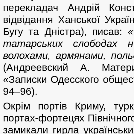
перекладач Андрій Конст
відвідання Ханської Украї
Бугу та Дністра), писав:
«
татарських слободах 
волохами, армянами, пол
(Андреевский А. Матер
«Записки Одесского обществ
94–96).
Окрім портів Криму, тур
портах-фортецях Північног
замикали гирла українських