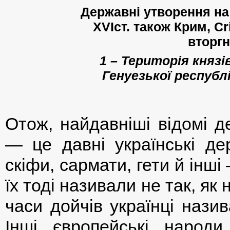
Державні утворення на 
XVI
ст. також Крим,
Cr
вторгн
1 – Територія князі
Генуезької республі
Отож, найдавніші відомі д
— це давні українські дер
скіфи, сармати, гети й інш
їх тоді називали не так, як 
часи дойчів українці нази
Інші європейські народ