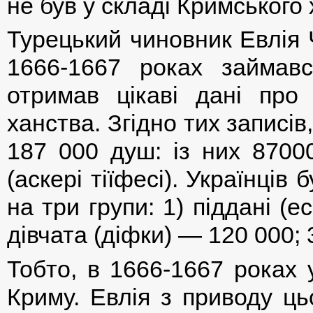
не був у складі Кримського 
Турецький чиновник Евлія Ч
1666-1667 роках займав
отримав цікаві дані про
ханства. Згідно тих записі
187 000 душ: із них 8700
(аскері тіїфесі). Українців
на три групи: 1) піддані (е
дівчата (діфки) — 120 000; 
Тобто, в 1666-1667 роках 
Криму. Евлія з приводу ц