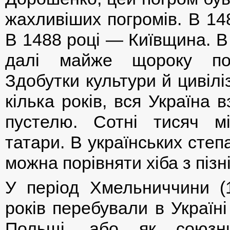
жахливіших погромів. В 14
В 1488 році — Київщина. В
далі майже щороку пов
Здобутки культури й цивілі
кілька років, вся Україна
пустелю. Сотні тисяч м
татари. В українських степ
можна порівняти хіба з пі
У період Хмельниччини (
років перебували в Україн
Польщі, або як союзни