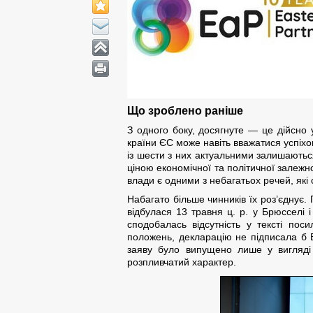
Що зроблено раніше
З одного боку, досягнуте — це дійсно у
країни ЄС може навіть вважатися успіхо
із шести з них актуальними залишаються
ціною економічної та політичної залежно
влади є одними з небагатьох речей, які
Набагато більше чинників їх роз’єднує. 
відбулася 13 травня ц. р. у Брюсселі 
сподобалась відсутність у тексті пос
положень, декларацію не підписала б Ві
заяву було випущено лише у вигляд
розпливчатий характер.