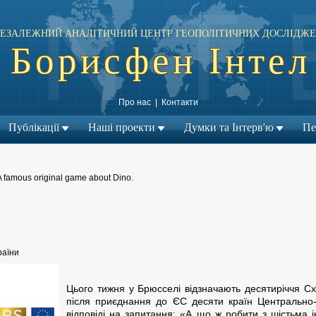
ЕЗАЛЕЖНИЙ АНАЛІТИЧНИЙ ЦЕНТР ГЕОПОЛІТИЧНИХ ДОСЛІДЖЕ
Борисфен Інтел
Про нас
|
Контакти
Публікації
Наші проекти
Думки та Інтерв'ю
Пе
A famous original game about Dino.
← Попередній матеріал
Наступний матеріал →
|
раїни
Цього тижня у Брюсселі відзначають десятиріччя Сх
після приєднання до ЄС десяти країн Центрально-
відповіді на запитання: «А що ж робити з шістьма