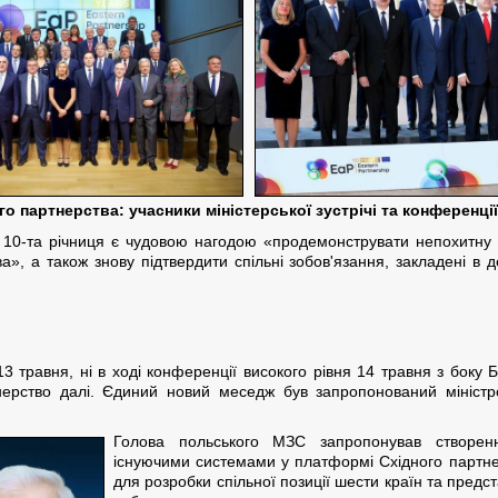
го партнерства: учасники міністерської зустрічі та конференці
 10-та річниця є чудовою нагодою «продемонструвати непохитну пі
, а також знову підтвердити спільні зобов'язання, закладені в де
і 13 травня, ні в ході конференції високого рівня 14 травня з бок
нерство далі. Єдиний новий меседж був запропонований мініс
Голова польського МЗС запропонував створен
існуючими системами у платформі Східного партнер
для розробки спільної позиції шести країн та предста