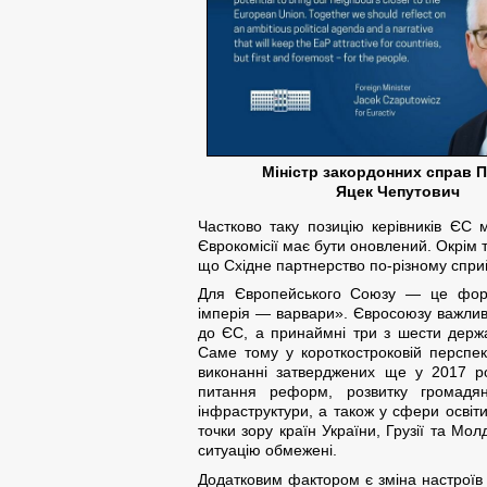
Міністр закордонних справ 
Яцек Чепутович
Частково таку позицію керівників ЄС 
Єврокомісії має бути оновлений. Окрім 
що Східне партнерство по-різному сприй
Для Європейського Союзу — це форм
імперія — варвари». Євросоюзу важливо
до ЄС, а принаймні три з шести держа
Саме тому у короткостроковій перспек
виконанні затверджених ще у 2017 
питання реформ, розвитку громадянс
інфраструктури, а також у сфери освіти
точки зору країн України, Грузії та Мо
ситуацію обмежені.
Додатковим фактором є зміна настроїв