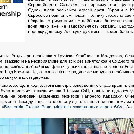
Європейського Союзу?». На першому етапі функціо
Однак, після російської агресії проти України в 
Євросоюз повинен змінювати політику стосовно своїх 
і Україна отримала чи не найбільше бенефітів з-по
вони явно вже не задовольняють Україну. Сьогодн
порядку денному. Але куди рухатись — кожен бачить 
спіх. Угоди про асоціацію з Грузією, Україною та Молдовою, безві
м, зважаючи на несприятливе для всіх без винятку країн Східного 
 нерозв’язані збройні конфлікти, у яких так чи інакше задіяна Росі
сті від Кремля. Це, а також спільне радянське минуле з особливост
 об’єднують шість держав.
Показово, що в ході зустрічі міністрів закордонних справ країн-чле
і була присвячена відзначенню 10-річчя СхП, навіть не вдалося у
илань на окуповані Вірменією території Нагірного Карабаху. О
рменія. Виходу з цієї патової ситуації так і не знайшли, тому за 
і
«Висновків Голови Ради міністрів закордонних справ ЄС»
. Але