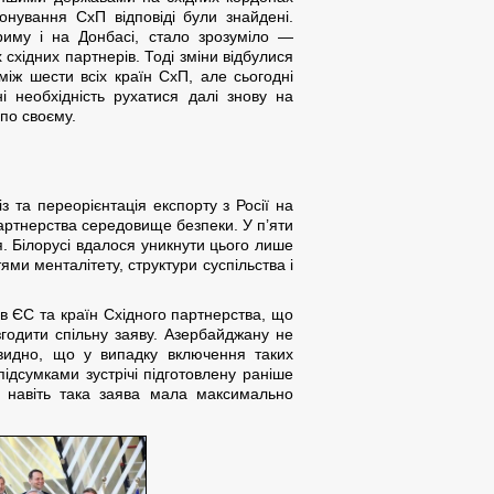
нування СхП відповіді були знайдені.
Криму і на Донбасі, стало зрозуміло —
східних партнерів. Тоді зміни відбулися
між шести всіх країн СхП, але сьогодні
і необхідність рухатися далі знову на
по своєму.
з та переорієнтація експорту з Росії на
партнерства середовище безпеки. У п’яти
я. Білорусі вдалося уникнути цього лише
ями менталітету, структури суспільства і
нів ЄС та країн Східного партнерства, що
згодити спільну заяву. Азербайджану не
чевидно, що у випадку включення таких
підсумками зустрічі підготовлену раніше
 навіть така заява мала максимально