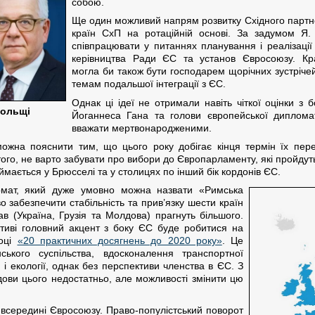
собою.
Ще один можливий напрям розвитку Східного парт
країн СхП на ротаційній основі. За задумом Я.
співпрацювати у питаннях планування і реалізації
керівництва Ради ЄС та установ Євросоюзу. Кра
могла би також бути господарем щорічних зустріче
темам подальшої інтеграції з ЄС.
Однак ці ідеї не отримали навіть чіткої оцінки з
Польщі
Йоганнеса Гана та голови європейської дипломат
вважати мертвонародженими.
можна пояснити тим, що цього року добігає кінця термін їх пере
того, не варто забувати про вибори до Європарламенту, які пройду
мається у Брюсселі та у столицях по інший бік кордонів ЄС.
ат, який дуже умовно можна назвати «Римська
 забезпечити стабільність та прив’язку шести країн
в (Україна, Грузія та Молдова) прагнуть більшого.
тиві головний акцент з боку ЄС буде робитися на
році
«20 практичних досягнень до 2020 року»
. Це
ького суспільства, вдосконалення транспортної
 і екології, однак без перспективи членства в ЄС. З
лдови цього недостатньо, але можливості змінити цю
 всередині Євросоюзу. Право-популістський поворот