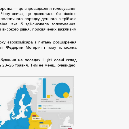
нерства — це впровадження головування
 Чепутовича, це дозволило би тісніше
 політичного порядку денного з трійкою
їна, яка б здійснювала головування,
й високого рівня, присвячених важливим
 боку єврокомісара з питань розширення
ії Федеріки Могеріні і тому їх можна
бування на посадах і цієї осені склад
ть 23–26 травня. Тим не менш, очевидно,