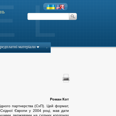
НЬ
редплатні матеріали
.
Роман Кот
ідного партнерства (СхП). Цей формат,
Східної Європи у 2004 році, мав дати
 іншими державами на східних кордонах