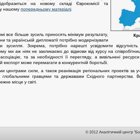
добразиться на новому складі Єврокомісії та
 у нашому
попередньому матеріалі
.
мі все більше зусиль приносять мінімум результату,
Кр
и та українській дипломатії потрібно модернізувати
ти зусилля. Зокрема, потрібно нарешті усвідомити відсутніст
ому ми аж ніяк не закликаємо до відмови від курсу на співробіт
асоціацію, та за необхідності її перегляду, а вивільнені ресурс
кий експорт може перемагати в конкурентній боротьбі.
и центрами сили, а також реанімація регіональних проектів за у
 глобальними гравцями та державами Східного партнерства. Все
жне місце у світі.
© 2012 Аналітичний центр "Бо