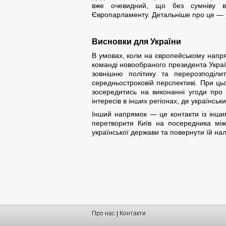
вже очевидний, що без сумніву ві
Європарламенту. Детальніше про це —
Висновки для України
В умовах, коли на європейському напря
команді новообраного президента Україн
зовнішню політику та перерозподіли
середньостроковій перспективі. При ць
зосередитись на виконанні угоди про 
інтересів в інших регіонах, де українсь
Інший напрямок — це контакти із іншим
перетворити Київ на посередника між
української держави та повернути їй нале
Про нас
|
Контакти