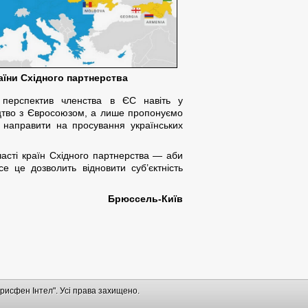
аїни Східного партнерства
ь перспектив членства в ЄС навіть у
ництво з Євросоюзом, а лише пропонуємо
и направити на просування українських
часті країн Східного партнерства — аби
 це дозволить відновити суб’єктність
Брюссель-Київ
рисфен Інтел". Усі права захищено.