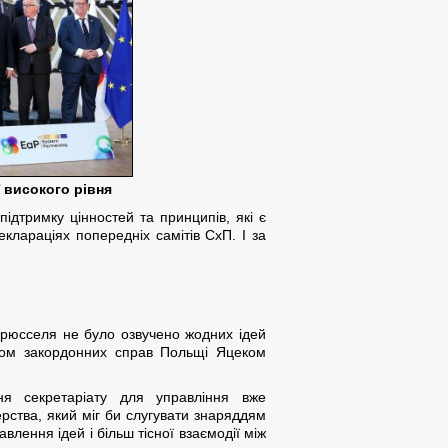
ї високого рівня
дтримку цінностей та принципів, які є
клараціях попередніх самітів СхП. І за
у Брюсселя не було озвучено жодних ідей
тром закордонних справ Польщі Яцеком
ня секретаріату для управління вже
ства, який міг би слугувати знаряддям
влення ідей і більш тісної взаємодії між