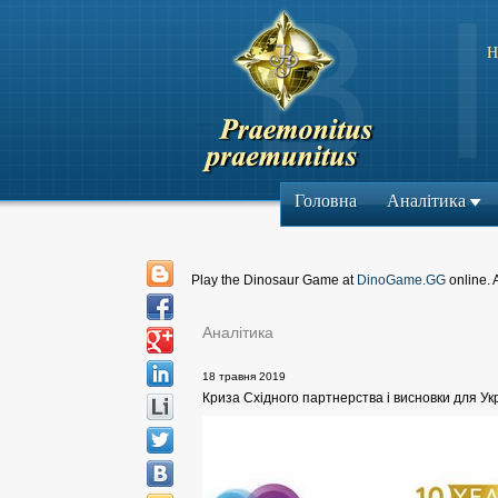
Н
Головна
Аналітика
Play the Dinosaur Game at
DinoGame.GG
online. 
Аналітика
18 травня 2019
Криза Східного партнерства і висновки для Ук