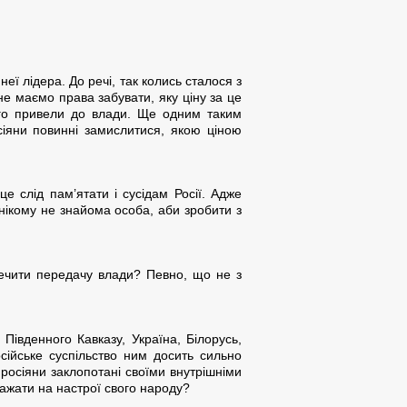
неї лідера. До речі, так колись сталося з
не маємо права забувати, яку ціну за це
ого привели до влади. Ще одним таким
сіяни повинні замислитися, якою ціною
 слід пам’ятати і сусідам Росії. Адже
м нікому не знайома особа, аби зробити з
печити передачу влади? Певно, що не з
івденного Кавказу, Україна, Білорусь,
сійське суспільство ним досить сильно
росіяни заклопотані своїми внутрішніми
важати на настрої свого народу?