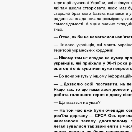
території сучасної України, які спілку
які там школи створювати, якою має бу
старший брат мого батька навчався в ук
радянська влада почала розмірковувати 
самосвідомості. А з цим значно складні
тньо.
— Отже, як би не намагалися нав’язат
— Чимало українців, які мають україн
території українських кордонів!
— Нікому там не спадає на думку про
українців, які приїхали у 90-ті рок
сьогодні спілкуватися дуже непросто
— Бо вони живуть у іншому інформаційн
— …Дозволю собі поставити, на пе
Якщо так, то що намагався донести 
робота головного героя відразу післ
— Що мається на увазі?
— На той час вже були очевидні озн
роз’їла державу — СРСР. Ось прикла
намагалося такому двоголовому з
легалізувалися так звані еліти з чи
нових держав не були перепоною. 