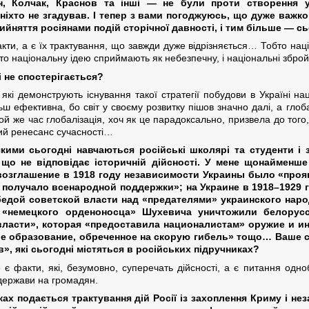
ін, Колчак, Краснов та інші — не були проти створення 
іхто не згадував. І тепер з вами погоджуюсь, що дуже важко
йняття росіянами подій сторічної давності, і тим більше — с
кти, а є їх трактування, що завжди дуже відрізняється… Тобто нац
то національну ідею сприймають як небезпечну, і національні збро
і не спостерігається?
які демонструють існування такої стратегії побудови в Україні на
ьш ефективна, бо світ у своєму розвитку пішов значно далі, а глоб
ой же час глобалізація, хоч як це парадоксально, призвела до того,
чний ренесанс сучасності…
 якими сьогодні навчаються російські школярі та студенти і
, що не відповідає історичній дійсності. У мене щонайменше
овозглашение в 1918 году независимости Украины было «проя
 получало всенародной поддержки»; на Украине в 1918–1929 
едой советской власти над «предателями» украинского наро
 «немецкого орденоносца» Шухевича уничтожили белорусс
ласти», которая «предоставила националистам» оружие и ин
е образование, обреченное на скорую гибель» тощо… Ваше спр
», які сьогодні містяться в російських підручниках?
є факти, які, безумовно, суперечать дійсності, а є питання одно
 держави на громадян.
ах подається трактування дій Росії із захоплення Криму і нез