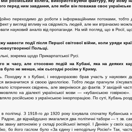
 мій російський колега, використовуючи фактуру, яку йому на
го перед ним завдання, але якби він поважав своє українське
йно переходимо до роботи з інформаційними потоками, тобто до 
кт у вигляді впливу на свідомість людей, але ми втрачаємо можли
ати науковий аналіз від пропаганди. На мій погляд, що в Росії, що
жу навести події після Першої світової війни, коли уряди краї
 новоутвореної Польщі.
чальні, зокрема щодо Прикарпатської Русі.
го ж часу, але стосовно подій на Кубані, яка на деяких кар
 було не менше, ніж сьогодні росіян у Криму.
 Походжу я з Кубані, і неодноразово брав участь у наукових дис
ся визначитися зі своєю ідеологією. Тобто люди прагнули з’ясув
имало історичних свідчень, але звернімося до фактів. У західній ча
розмовляло на діалекті української мови — «кубанською говіркою».
вляло російською з українською інкорпорацією. По суті, Кубань розді
в політиці. З 1918-го до 1920 року існувала спочатку Кубанська н
дою, де відчайдушно змагалися два політичні табори — т. зв. самост
а так звану автономію у складі російської імперії. І Денікін у своїх
бко, бо його гаслом було «За єдину і неподільну Росію!» Так, час