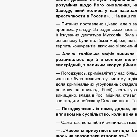
розуміння щодо його оновлення, не
Заходу, який колись у нас назива
преступности в России»… На ваш пог
— Питання поставлено цікаво, але з ва
проникла у владу. За радянських часів з
її існування диктатура Муссоліні бул
основному були італійські мафіозі, які в
терпить конкурентів, включно зі злочинн
— Але ж італійська мафія виникла 
розвивалась ще й внаслідок велико
своєрідний, з великим «корупційним
— Погоджуюсь, криміналітет у нас більш
часів не була включена у систему тодіш
доля кримінальних угруповань складала
розмову на прикладі Росії), легалізу
винищено, влада в Росії міцніла, става
знешкодити небажану їй злочинність. То
— Погоджуючись із вами, додам, що 
впливом на суспільство, коли вона в
— Саме так, вона ніби й змінилась і вже
— …Часом їх присутність вигідна, б
щось на зразок таки створюють?