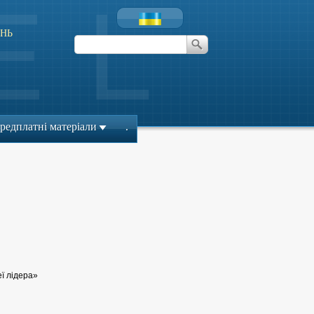
НЬ
редплатні матеріали
.
еї лідера»