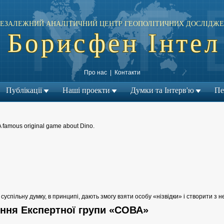
ЕЗАЛЕЖНИЙ АНАЛІТИЧНИЙ ЦЕНТР ГЕОПОЛІТИЧНИХ ДОСЛІДЖЕ
Борисфен Інтел
Про нас
|
Контакти
Публікації
Наші проекти
Думки та Інтерв'ю
Пе
A famous original game about Dino.
← Попередній матеріал
| Наступний матеріал →
успільну думку, в принципі, дають змогу взяти особу «нізвідки» і створити з н
іння Експертної групи «СОВА»