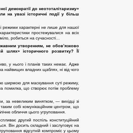
йної демократії до неототалітаризму»
и на увазі історичні події у більш
рні режими характерні не лише для нашої
 характеристики простежувалися на всіх
уміло, робиться на сучасності…
ржавним утворенням, не обов’язково
й шлях» історичного розвитку? Її
во, у нього і планів таких немає. Адже
я на найвищих владних щаблях, ні від чого
кою ширмою для маскування суті режиму,
зна помилка, що створює потім проблему
и, за невеликим винятком, — вихідці зі
є таким собі комунікаційним центром, що
ублічне обличчя цього угруповання.
спливає другий поспіль конституційний
ся. Він досить складний і заслуговує на
груповання відсутній компроміс у цьому