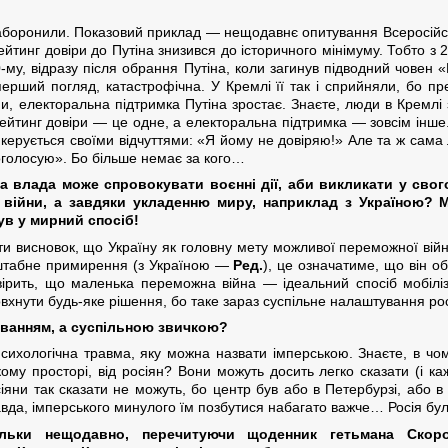
заборонили. Показовий приклад — нещодавнє опитування Всеросійсь
тинг довіри до Путіна знизився до історичного мінімуму. Тобто з 
-му, відразу після обрання Путіна, коли загинув підводний човен 
ерший погляд, катастрофічна. У Кремлі її так і сприйняли, бо пре
, електоральна підтримка Путіна зростає. Знаєте, люди в Кремлі з
 Рейтинг довіри — це одне, а електоральна підтримка — зовсім інш
о керується своїми відчуттями: «Я йому не довіряю!» Але та ж сам
роголосую». Бо більше немає за кого…
 влада може спровокувати воєнні дії, аби викликати у свог
війни, а завдяки укладенню миру, наприклад з Україною? Мо
ув у мирний спосіб!
и висновок, що Україну як головну мету можливої переможної війни
сштабне примирення (з Україною —
Ред.
), це означатиме, що він о
рить, що маленька переможна війна — ідеальний спосіб мобілізац
нути будь-яке рішення, бо таке зараз суспільне налаштування рос
уванням, а суспільною звичкою?
ихологічна травма, яку можна назвати імперською. Знаєте, в чому 
ому просторі, від росіян? Вони можуть досить легко сказати (і ка
іяни так сказати не можуть, бо центр був або в Петербурзі, або в
да, імперського минулого їм позбутися набагато важче… Росія була
ьки нещодавно, перечитуючи щоденник гетьмана Скороп