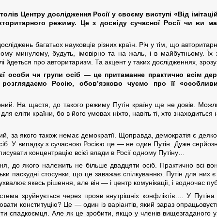
лів Центру дослідження Росії у своєму виступі «Від імітаці
торитарного режиму. Це з досвіду сучасної Росії чи ви мал
сліджень багатьох науковців різних країн. Річ у тім, що авторита
ному минулому, будуть, імовірно та на жаль, і в майбутньому. Їх
алі йдеться про авторитаризм. Та акцент у таких дослідженнях, зроз
єї особи чи групи осіб — це притаманне практично всім де
 розглядаємо Росію, обов’язково чуємо про її «особливи
ний. На щастя, до такого режиму Путін країну ще не довів. Можли
для еліти країни, бо в його умовах ніхто, навіть ті, хто знаходитьс
й, за якого також немає демократії. Щоправда, демократія є дея
осіб. У випадку з сучасною Росією це — не один Путін. Дуже серйо
иписувати концентрацію всієї влади в Росії одному Путіну…
ня, до якого належить не більше двадцяти осіб. Практично всі вон
льки паскудні стосунки, що це заважає спілкуванню. Путін для них 
 ухвалює якесь рішення, але він — і центр комунікації, і водночас п
стема зруйнується через прояв внутрішніх конфліктів…. У Путіна 
ювати конституцію? Це — один із варіантів, який зараз опрацьовуєть
ти спадкоємця. Але як це зробити, якщо у членів вищезгаданого у