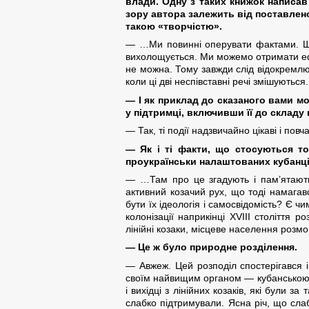
влади. Одну з таких книжок написав
зору автора залежить від поставлено
такою «творчістю».
— …Ми повинні оперувати фактами. Що
вихолощується. Ми можемо отримати ефе
не можна. Тому завжди слід відокремлюв
коли ці дві неспівставні речі змішуються.
— І як приклад до сказаного вами мо
у підтримці, включивши її до складу
— Так, ті події надзвичайно цікаві і пов
— Як і ті факти, що стосуються то
проукраїнськи налаштованих кубанців
— …Там про це згадують і пам’ятають.
активний козачий рух, що тоді намагав
бути їх ідеологія і самосвідомість? Є ч
колонізації наприкінці XVIII століття 
лінійні козаки, місцеве населення розмо
— Це ж було природне розділення.
— Авжеж. Цей розподіл спостерігався і 
своїм найвищим органом — кубанською Ра
і вихідці з лінійних козаків, які були з
слабко підтримували. Ясна річ, що сла