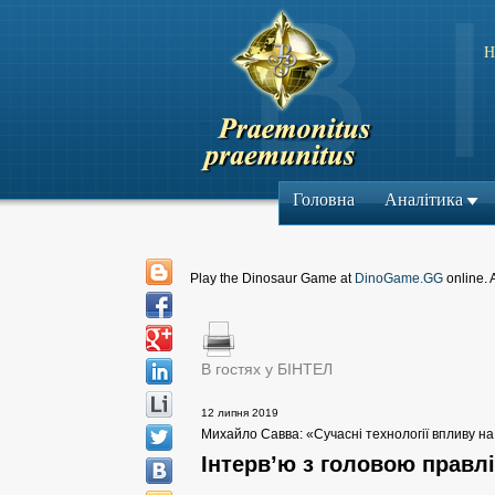
Н
Головна
Аналітика
Play the Dinosaur Game at
DinoGame.GG
online. 
В гостях у БІНТЕЛ
12 липня 2019
Михайло Савва: «Сучасні технології впливу на с
Інтерв’ю з головою правл