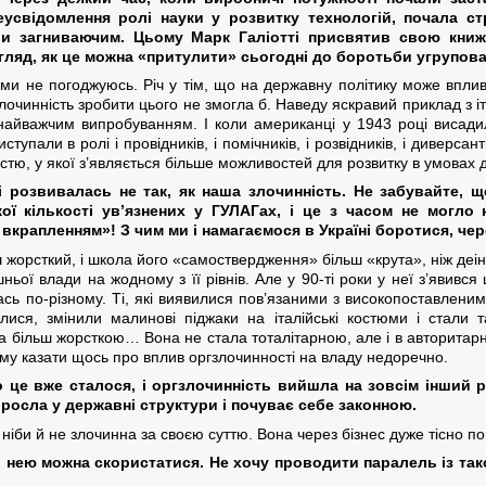
усвідомлення ролі науки у розвитку технологій, почала ст
ли загниваючим. Цьому Марк Галіотті присвятив свою кни
ляд, як це можна «притулити» сьогодні до боротьби угрупов
ми не погоджуюсь. Річ у тім, що на державну політику може вплив
лочинність зробити цього не змогла б. Наведу яскравий приклад з іт
а найважчим випробуванням. І коли американці у 1943 році висади
иступали в ролі і провідників, і помічників, і розвідників, і диверса
істю, у якої з’являється більше можливостей для розвитку в умовах д
і розвивалась не так, як наша злочинність. Не забувайте, щ
ї кількості ув’язнених у ГУЛАГах, і це з часом не могло
 вкрапленням»! З чим ми і намагаємося в Україні боротися, ч
 жорсткий, і школа його «самоствердження» більш «крута», ніж деін
ньої влади на жодному з її рівнів. Але у 90-ті роки у неї з’явивс
сь по-різному. Ті, які виявилися пов’язаними з високопоставлени
валися, змінили малинові піджаки на італійські костюми і стали
ла більш жорсткою… Вона не стала тоталітарною, але і в авторитар
му казати щось про вплив оргзлочинності на владу недоречно.
це вже сталося, і оргзлочинність вийшла на зовсім інший р
росла у державні структури і почуває себе законною.
 ніби й не злочинна за своєю суттю. Вона через бізнес дуже тісно п
о нею можна скористатися. Не хочу проводити паралель із так