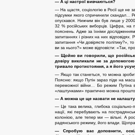
— А ці настрої вивчаються?
— На щастя, соціологію в Росії ще не 
підсумки якого спричинили скандал… Рей
опускався. Нижчим він був лише у 2000
32 % російських виборців. Цифра, на п
пояснень. Адже за їхніми дослідженнями
запитаннях і різних на них відповідях.
запитання «Чи довіряєте політику?», т
ви за нього?» може відповісти: «Так, п
— Щойно ви говорили, що російська
довіру викликали не за допомогою 
тривало протистояння, а я його усун
— Якщо так станеться, то можна зробит
Поясню: якщо Путін зараз піде на ма
переможної війни… Бо режим Путіна ві
«лаштунками» практично можна проштовх
— А можна це ще назвати не налашт
— Це така велика, глибока соціально-пс
нації, які перебувають на пострадянськ
колонією, але тепер ми — вільні. А рос
радянського режиму, його влади. Щоправ
— Спробую вас доповнити, оскіл