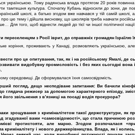
ються українською. Тому радянська влада протягом 20 років повинн
ти тамтешня культура. Спочатку Кубань відносили до зони, де пов
раїнській школі, а батько згодом вже навчався у тій самій школі, а
про цю тему і дійшла висновку, що школярів треба навчати російсь
ше… Для того, щоб віднести людей до тієї чи іншої політичної нації
и переселенцям з Росії іврит, до справжніх громадян Ізраїлю 
ське коріння, проживають у Канаді, розмовляють українською, але
вести про це опитування, так, як і на російському Ямалі, де с
и розвивати видобувну промисловість і без яких сьогодні вона
.
ому середовищі. Де сформувалася їхня самосвідомість.
рший погляд, дещо несподіване запитання: Ви бачили кіноф
до глядача режисер за допомогою характерного епізоду, зміс
я його звільнення з в’язниці на посаді водія прокурора?
аки зрощування з криміналітетом такої держструктури, як пр
д згадуваної вами «самосвідомості», що стала причиною роз
мієві протистояти, але марно. Згодом розпочалася «при
сла криміналітету і нового держкерівництва. Влада, як і колис
Через деякий час, коли виробничі потужності почали заста