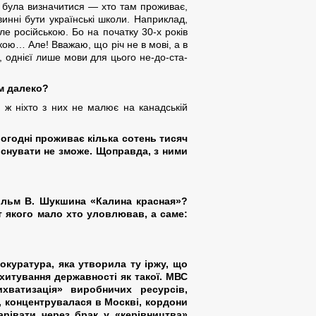
а була визначитися — хто там проживає,
инні бути українські школи. Наприклад,
ле російською. Бо на початку 30-х років
кою… Але! Вважаю, що річ не в мові, а в
, однієї лише мови для цього не-до-ста-
їм далеко?
 ж ніхто з них не малює на канадській
ьогодні проживає кілька сотень тисяч
 існувати не зможе. Щоправда, з ними
ільм В. Шукшина «Калина красная»?
т якого мало хто уловлював, а саме:
окуратура, яка утворила ту іржу, що
хитування державності як такої. МВС
хватизація» виробничих ресурсів,
ь, концентрувалася в Москві, кордони
рівати через брак у «керівництва»