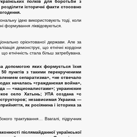
українських полків для боротьби з
 розділити історичні факти стосовно
ьогодення.
іональну ідею використовують тоді, коли
йні формування ліквідовуються.
ціонально орієнтованої держави. Але за
алізація демонструє, що етнічні кордони
 що етнічність стала більш затребувана.
 за допомогою яких формується їхня
 50 пунктів з такими перекрученими
влением сепаратизма», «не отвечало
годах началась «гражданская война»,
да — «националистами»; украинские
кое село Хатынь; УПА создана «с
структоров; независимая Украина —
ийняття, як росіянина і історика за
бокого трактування… Взагалі, підручник
аконності післямайданної української