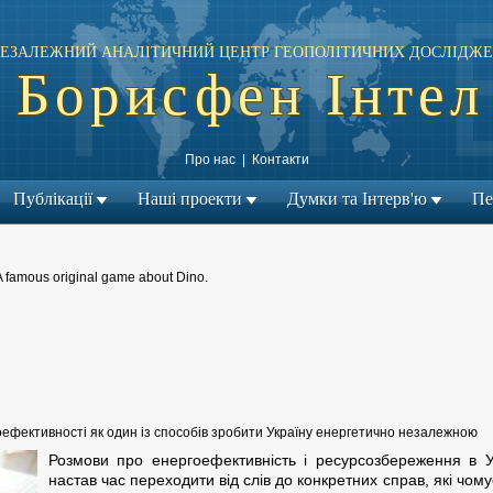
ЕЗАЛЕЖНИЙ АНАЛІТИЧНИЙ ЦЕНТР ГЕОПОЛІТИЧНИХ ДОСЛІДЖЕ
Борисфен Інтел
Про нас
|
Контакти
Публікації
Наші проекти
Думки та Інтерв'ю
Пе
A famous original game about Dino.
← Попередній матеріал
Наступний матеріал →
|
ргоефективності як один із способів зробити Україну енергетично незалежною
Розмови про енергоефективність і ресурсозбереження в Ук
настав час переходити від слів до конкретних справ, які чо