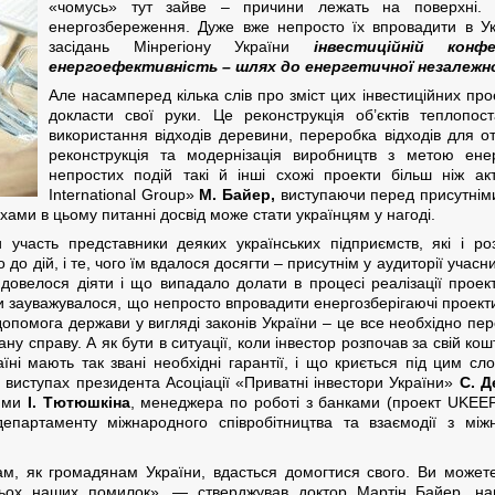
«чомусь» тут зайве – причини лежать на поверхні. І
енергозбереження. Дуже вже непросто їх впровадити в Укра
засідань Мінрегіону України
інвестиційній конф
енергоефективність – шлях до енергетичної незалежно
Але насамперед кілька слів про зміст цих інвестиційних прое
докласти свої руки. Це реконструкція об’єктів теплопос
використання відходів деревини, переробка відходів для от
реконструкція та модернізація виробництв з метою ене
непростих подій такі й інші схожі проекти більш ніж ак
International Group»
М. Байер,
виступаючи перед присутніми
ехами в цьому питанні досвід може стати українцям у нагоді.
 участь представники деяких українських підприємств, які і ро
до дій, і те, чого їм вдалося досягти – присутнім у аудиторії уча
б довелося діяти і що випадало долати в процесі реалізації проек
ли зауважувалося, що непросто впровадити енергозберігаючі проекти
 і допомога держави у вигляді законів України – це все необхідно 
ну справу. А як бути в ситуації, коли інвестор розпочав за свій кош
ні мають так звані необхідні гарантії, і що криється під цим сло
 виступах президента Асоціації «Приватні інвестори України»
С. Д
іями
І. Тютюшкіна
, менеджера по роботі з банками (проект UKE
партаменту міжнародного співробітництва та взаємодії з між
м, як громадянам України, вдасться домогтися свого. Ви можете
ьох наших помилок», — стверджував доктор Мартін Байер, нам