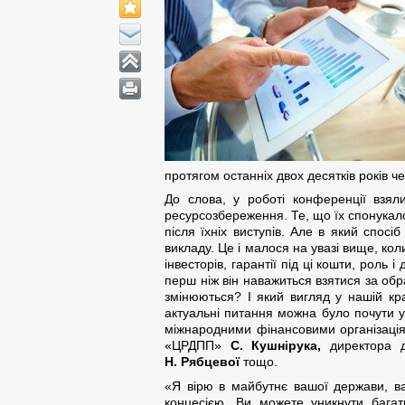
протягом останніх двох десятків років ч
До слова, у роботі конференції взяли
ресурсозбереження. Те, що їх спонукало 
після їхніх виступів. Але в який спосі
викладу. Це і малося на увазі вище, ко
інвесторів, гарантії під ці кошти, роль
перш ніж він наважиться взятися за обра
змінюються? І який вигляд у нашій краї
актуальні питання можна було почути у
міжнародними фінансовими організац
«ЦРДПП»
С. Кушнірука,
директора де
Н. Рябцевої
тощо.
«Я вірю в майбутнє вашої держави, ва
концесією. Ви можете уникнути багат