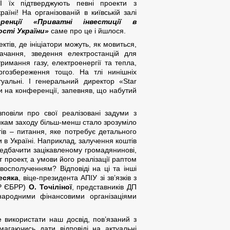
 їх підтверджують певні проекти з
їні! На організованій в київській залі
еренції «Приватні інвестиції в
сті України»
саме про це і йшлося.
ктів, де ініціатори можуть, як мовиться,
тачання, зведення електростанцій для
римання газу, електроенергії та тепла,
ргозбереження тощо. На тлі нинішніх
туальні. І генеральний директор «Star
 на конференції, запевняв, що набутий
зповіли про свої реалізовані задуми з
сникам заходу більш-менш стало зрозуміло
тів – питання, яке потребує детального
 в Україні. Наприклад, залучення коштів
передбачити зацікавленому громадянинові,
т проект, а умови його реалізації раптом
восполученням? Відповіді на ці та інші
есяка
, віце-президента АПІУ зі зв’язків з
EP ЄБРР)
О. Точіліної
, представників ДП
народними фінансовими організаціями
 використати наш досвід, пов’язаний з
агаючись дати відповіді на актуальні