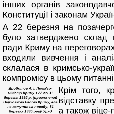
інших органів законодав
Конституції і законам Украї
А 22 березня на позачерг
було затверджено склад п
ради Криму на переговорах 
входили вивчення і аналіз
склалася в кримсько-украї
компромісу в цьому питанні
Крім того, к
Дроботов А. І. Прем'єр-
міністр Криму з 22 по 31
березня 1995 р. (призначений
відставку пр
Верховною Радою Криму, але
не вступив на посаду; 31
а також віце
березня 1995 року Уряд