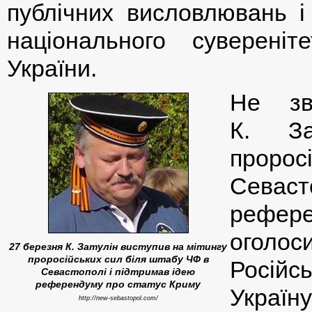
публічних висловлювань і
національного сувереніте
України.
Не зв
К. За
проро
Севас
рефере
оголо
27 березня К. Затулін виступив на мітингу
проросійських сил біля штабу ЧФ в
Російс
Севастополі і підтримав ідею
референдуму про статус Криму
Україн
http://new-sebastopol.com/