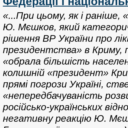
Федерації і національ
«...При цьому, як і раніше
Ю. Мєшков, який категори
рішення ВР України про лі
президентства» в Криму, 
«обрала більшість населен
колишній «президент» Кри
прямі погрози Україні, ст
«непередбачуваність розви
російсько-українських відн
негативну реакцію Ю. Мєш