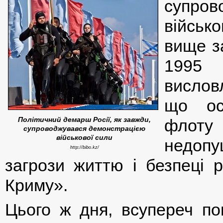
супро
військ
вище з
1995
вислов
що ос
Політичний демарш Росії, як завжди,
флоту
супроводжувався демонстрацією
військової сили
недопу
http://bibo.kz/
загрози життю і безпеці 
Криму».
Цього ж дня, всупереч по