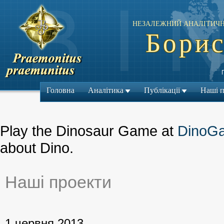
НЕЗАЛЕЖНИЙ АНАЛІТИЧН
Борис
Головна
Аналітика
Публікації
Наші 
Play the Dinosaur Game at
DinoG
about Dino.
Наші проекти
← Попередній матеріа
1 червня 2013