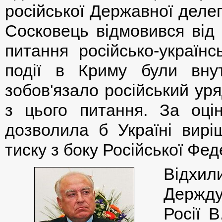
російської Державної делег
Сосковець відмовився від 
питання російсько-українс
події в Криму були вну
зобов'язало російський ур
з цього питання. За оці
дозволила б Україні вирі
тиску з боку Російської Фед
Відхи
Держду
Росії 