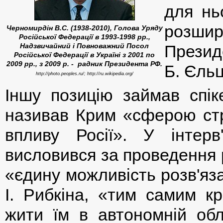
для нь
розшир
Черномирдін В.С. (1938-2010), Голова Уряду
Російської Федерації в 1993-1998 рр.,
Надзвичайний і Повноважний Посол
Прези
Російської Федерації в Україні з 2001 по
2009 рр., з 2009 р. - радник Президента РФ.
Б. Єль
http://photo.peoples.ru/; http://ru.wikipedia.org/
Іншу позицію займав спік
називав Крим «сферою стра
впливу Росії». У інтерв'
висловився за проведення 
«єдину можливість розв'яз
І. Рибкіна, «тим самим к
жити їм в автономній обла