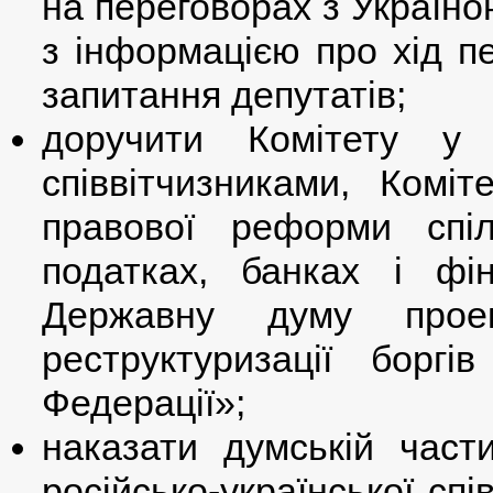
на переговорах з Україн
з інформацією про хід пе
запитання депутатів;
доручити Комітету у
співвітчизниками, Коміт
правової реформи спі
податках, банках і фі
Державну думу прое
реструктуризації боргі
Федерації»;
наказати думській части
російсько-української спі