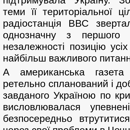
теми її територіальної ці
радіостанція ВВС зверта
однозначну з першого 
незалежності позицію усіх
найбільш важливого питанн
А американська газета
ретельно спланований і до
завданого Україною по кр
висловлювалася упевне
безпосередньо втрутитися
через свої проблеми в Чечн