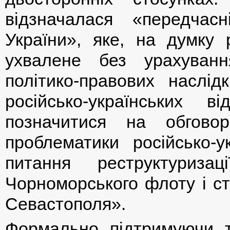
відзначалася «передчас
України», яке, на думку 
ухвалене без урахуван
політико-правових наслі
російсько-українських
позначитися на обгово
проблематики російсько-у
питання реструктуризац
Чорноморського флоту і ст
Севастополя».
Формально підтримуючи те