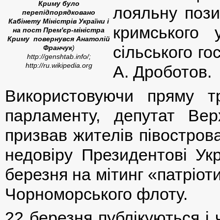
Криму було
лояльну пози
перепідпорядковано
Кабінету Міністрів України і
кримського 
на пост Прем'єр-міністра
Криму повернувся Анатолій
сільського г
Франчук
)
http://genshtab.info/;
http://ru.wikipedia.org
А. Дроботов.
Використовуючи пряму тр
парламенту, депутат Ве
призвав жителів півострова
недовіру Президентові Укр
березня на мітинг «патріот
Чорноморського флоту.
22 березня публікуються і