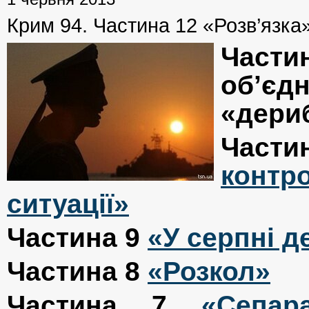
Крим 94. Частина 12 «Розв’язка
Части
об’є
«дери
Части
конт
ситуації»
Частина 9
«У серпні д
Частина 8
«Розкол»
Частина 7
«Сепар