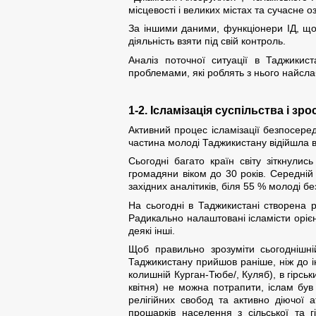
місцевості і великих містах та сучасне 
За іншими даними, функціонери ІД, що 
діяльність взяти під свій контроль.
Аналіз поточної ситуації в Таджикис
проблемами, які роблять з нього найсла
1-2. Ісламізація суспільства і з
Активний процес ісламізації безпосер
частина молоді Таджикистану відійшла в 
Сьогодні багато країн світу зіткнули
громадяни віком до 30 років. Середній 
західних аналітиків, біля 55 % молоді б
На сьогодні в Таджикистані створена р
Радикально налаштовані ісламісти орієнт
деякі інші.
Щоб правильно зрозуміти сьогоднішні
Таджикистану прийшов раніше, ніж до ін
колишній Курган-Тюбе/, Куляб), в гірськ
квітня) не можна потрапити, іслам був
релігійних свобод та активно діючої 
прошарків населення з сільської та 