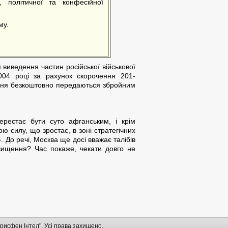
, політичної та конфесійної
му.
 виведення частин російської військової
004 році за рахунок скорочення 201-
оєння безкоштовно передаються збройним
ерестає бути суто афганським, і крім
 силу, що зростає, в зоні стратегічних
. До речі, Москва ще досі вважає талібів
двищення? Час покаже, чекати довго не
рисфен Інтел". Усі права захищено.