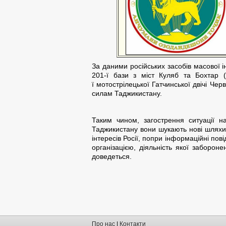
За даними російських засобів масової і
201-ї бази з міст Куляб та Бохтар 
ї мотострілецької Гатчинської двічі Че
силам Таджикистану.
Таким чином, загострення ситуації н
Таджикистану вони шукають нові шляхи 
інтересів Росії, попри інформаційні пов
організацією, діяльність якої заборо
доведеться.
Про нас
|
Контакти