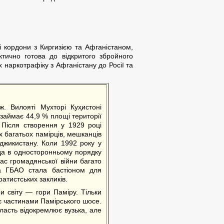
і кордони з Киргизією та Афганістаном,
ктично готова до відкритого збройного
наркотрафіку з Афганістану до Росії та
. Вилояті Мухторі Куҳистоні
займає 44,9 % площі території
 Після створення у 1929 році
 багатьох памірців, мешканців
аджикистану. Коли 1992 року у
ада в односторонньому порядку
час громадянської війни багато
 а ГБАО стала бастіоном для
ратистських закликів.
и світу — гори Паміру. Тільки
є частинами Памірського шосе.
ласть відокремлює вузька, але