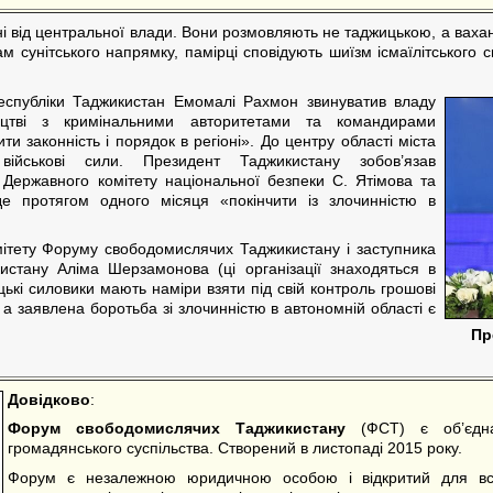
ні від центральної влади. Вони розмовляють не таджицькою, а ваха
лам сунітського напрямку, памірці сповідують шиїзм ісмаїлітськог
еспубліки Таджикистан Емомалі Рахмон звинуватив владу
ництві з кримінальними авторитетами та командирами
ти законність і порядок в регіоні». До центру області міста
військові сили. Президент Таджикистану зобов’язав
Державного комітету національної безпеки С. Ятімова та
оде протягом одного місяця «покінчити із злочинністю в
мітету Форуму свободомислячих Таджикистану і заступника
истану Аліма Шерзамонова (ці організації знаходяться в
цькі силовики мають наміри взяти під свій контроль грошові
 а заявлена боротьба зі злочинністю в автономній області є
Пр
Довідково
:
Форум свободомислячих Таджикистану
(ФСТ) є об’єднан
громадянського суспільства. Створений в листопаді 2015 року.
Форум є незалежною юридичною особою і відкритий для всіх