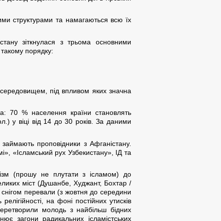
ними структурами та намагаються всю їх
истану зіткнулася з трьома основними
 такому порядку:
 середовищем, під впливом яких значна
тна: 70 % населення країни становлять
.) у віці від 14 до 30 років. За даними
й займають проповідники з Афганістану.
мі», «Ісламський рух Узбекистану», ІД та
мізм (прошу не плутати з ісламом) до
еликих міст (Душанбе, Худжант, Бохтар /
ті снігом перевали (з жовтня до середини
елігійності, на фоні постійних утисків
 перетворили молодь з найбільш бідних
нює загони радикальних ісламістських