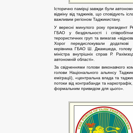
Історично памірці завжди були автоном
відміну від таджиків, що сповідують іс
важливим регіоном Таджикистану.
У вересні минулого року президент Р
ГБАО у бездіяльності і співробіт
терористичних груп та вимагав «віднови
Хорог передислокували додаткові 
керівника ГБАО Ш. Джамшеда, голову 
міністра внутрішніх справ Р. Рахімз
автономній області».
За свідченнями голови виконавчого ко
голови Національного альянсу Таджик
еміграції), «центральна влада та таджи
потоки від контрабанди та наркотрафік,
формальним привидом для цього».