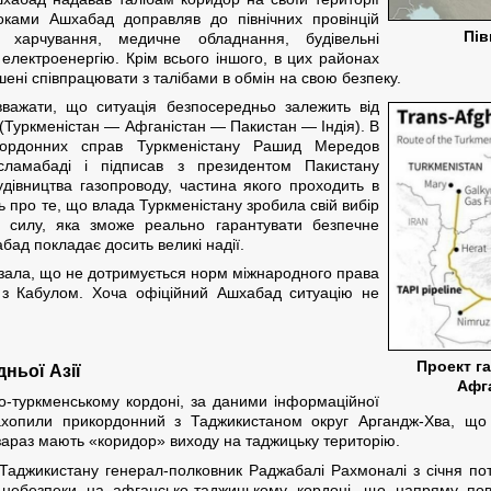
оками Ашхабад доправляв до північних провінцій
Пів
 харчування, медичне обладнання, будівельні
 електроенергію. Крім всього іншого, в цих районах
ені співпрацювати з талібами в обмін на свою безпеку.
ажати, що ситуація безпосередньо залежить від
(Туркменістан — Афганістан — Пакистан — Індія). В
акордонних справ Туркменістану Рашид Мередов
сламабаді і підписав з президентом Пакистану
дівництва газопроводу, частина якого проходить в
ить про те, що влада Туркменістану зробила свій вибір
а силу, яка зможе реально гарантувати безпечне
бад покладає досить великі надії.
азала, що не дотримується норм міжнародного права
и з Кабулом. Хоча офіційний Ашхабад ситуацію не
Проект г
ньої Азії
Афга
ко-туркменському кордоні, за даними інформаційної
захопили прикордонний з Таджикистаном округ Аргандж-Хва, що в
 зараз мають «коридор» виходу на таджицьку територію.
аджикистану генерал-полковник Раджабалі Рахмоналі з січня пото
небезпеки на афгансько-таджицькому кордоні, що напряму пов’