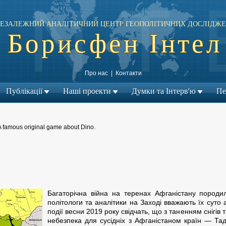
ЕЗАЛЕЖНИЙ АНАЛІТИЧНИЙ ЦЕНТР ГЕОПОЛІТИЧНИХ ДОСЛІДЖЕ
Борисфен Інтел
Про нас
|
Контакти
Публікації
Наші проекти
Думки та Інтерв'ю
Пе
A famous original game about Dino.
»
← Попередній матеріал
Наступний матеріал →
|
Багаторічна війна на теренах Афганістану породи
політологи та аналітики на Заході вважають їх суто
події весни 2019 року свідчать, що з таненням снігів т
небезпека для сусідніх з Афганістаном країн — Тад