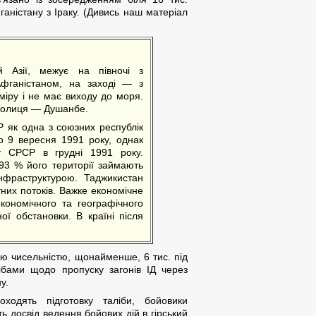
фганістану з Іраку. (Дивись наш матеріал
Азії, межує на півночі з
фганістаном, на заході — з
міру і не має виходу до моря.
толиця — Душанбе.
 як одна з союзних республік
о 9 вересня 1991 року, однак
у СРСР в грудні 1991 року.
 93 % його території займають
нфраструктурою. Таджикистан
них потоків. Важке економічне
економічного та географічного
ої обстановки. В країні після
ою чисельністю, щонайменше, 6 тис. під
ібами щодо пропуску загонів ІД через
у.
одять підготовку таліби, бойовики
 досвід ведення бойових дій в гірський