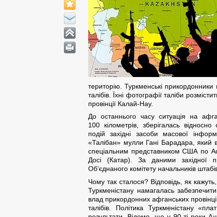
територію. Туркменські прикордонники 
талібів. Їхні фотографії таліби розміс
провінції Калай-Нау.
До останнього часу ситуація на афга
100 кілометрів, зберігалась відносно
подій західні засоби масової інфор
«Талібан» мулли Гані Барадара, який 
спеціальним представником США по Аф
Досі (Катар). За даними західної 
Об’єднаного комітету начальників шта
Чому так сталося? Відповідь, як кажуть
Туркменістану намагалась забезпечити
влад прикордонних афганських провінцій
талібів. Політика Туркменістану «пла
результати. Відомо, що у 90-ті роки А