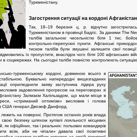
Туркменістану.
Загострення ситуації на кордоні Афганіста
Так, 18–19 березня ц. р. відчутно загострилас
Туркменістаном в провінції Бадгіс. За даними The Ne
талібів загальною чисельністю біля 1 тис. бойо
контрольно-перепускні пункти. Афганські прикорд
тиском талібів були змушені залишити свої позиці
відмовились їх пропустити, внаслідок чого біля 100 афганських ві
тити в соцмережах. На сьогодні таліби повністю контролюють ситуаці
нсько-туркменському кордоні, довжиною всього в
 стабільною. Буквально напередодні вищезгаданих
мації оприлюднили заяву заступника лідера руху
висловив задоволення прогресом на переговорах зі
ганістану Залмаєм Халільзадом, що мали місце в
преси, «стриманий оптимізм» висловив і голова
бів США генерал Джозеф Данфорд.
, лежить на поверхні. Протягом останніх років влада
 свою безпеку шляхом купівлі лояльності місцевих
, як офіційних, так і реальних: польових командирів
тити всім, аби не чіпали» давала свої позитивні
шхабад надавав талібам коридор на своїй території