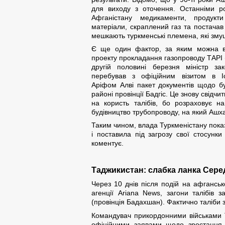
для виходу з оточення. Останніми р
Афганістану медикаменти, продукти
матеріали, скраплений газ та постачав
мешкають туркменські племена, які змуш
Є ще один фактор, за яким можна вв
проекту прокладання газопроводу ТАРІ 
другій половині березня міністр з
перебував з офіційним візитом в І
Аріфом Алві пакет документів щодо бу
районі провінції Бадгіс. Це знову свідч
на користь талібів, бо розраховує н
будівництво трубопроводу, на який Ашха
Таким чином, влада Туркменістану пок
і поставила під загрозу свої стосунк
коментує.
Таджикистан: слабка ланка Серед
Через 10 днів після подій на афгансь
агенції Ariana News, загони талібів 
(провінція Бадахшан). Фактично таліби
Командувач прикордонними військами Т
офіційними заявами щодо зростання 