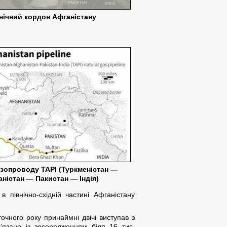
нічний кордон Афганістану
азопроводу ТАРІ (Туркменістан —
ністан — Пакистан — Індія)
 північно-східній частині Афганістану
чного року принаймні двічі виступав з
язано із зосередженням біля 16 тис.