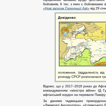
бойовиків, 6 тис. з яких є бойовиками з
«Нові загрози Середньої Азії»
від 29 січ
Довідково
:
положення, (віддаленість від 
розпаду СРСР розпочалася гр
Відомо, що у 2017–2018 роках до Афган
командуванням «міністра війни» ІД Г
афганський кордон на перевали Паміру д
За даними таджицьких прикордонни
«Джамоаті Ансоруллох», «Ісламського Ру