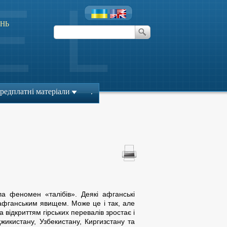
НЬ
редплатні матеріали
.
ла феномен «талібів». Деякі афганські
 афганським явищем. Може це і так, але
а відкриттям гірських перевалів зростає і
жикистану, Узбекистану, Киргизстану та