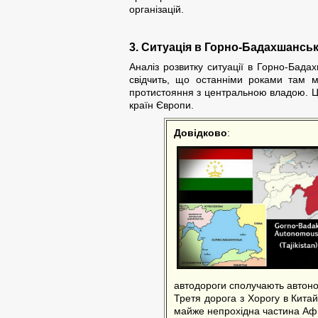
організацій.
3. Ситуація в Горно-Бадахшансь
Аналіз розвитку ситуації в Горно-Бада
свідчить, що останніми роками там ма
протистояння з центральною владою. Ця
країн Європи.
Довідково
:
автодороги сполучають автоно
Третя дорога з Хорогу в Кита
майже непрохідна частина Аф