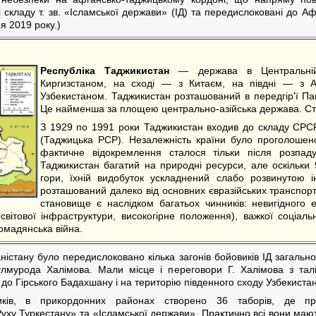
і складу т. зв. «Ісламської держави» (ІД) та передислоковані до А
ня 2019 року.)
Республіка Таджикистан
— держава в Центральній 
Киргизстаном, на сході — з Китаєм, на півдні — з А
Узбекистаном. Таджикистан розташований в передгір'ї Па
Це найменша за площею центрально-азійська держава. С
З 1929 по 1991 роки Таджикистан входив до складу СРСР
(Таджицька РСР). Незалежність країни було проголошен
фактичне відокремлення сталося тільки після розпад
Таджикистан багатий на природні ресурси, але оскільки
гори, їхній видобуток ускладнений слабо розвинутою і
розташований далеко від основних євразійських транспорт
становище є наслідком багатьох чинників: невигідного 
світової інфраструктури, високогірне положення), важкої соціальн
омадянська війна.
істану було передислоковано кілька загонів бойовиків ІД загальн
улмурода Халімова. Мали місце і переговори Г. Халімова з тал
о Гірського Бадахшану і на територію південного сходу Узбекистан
ків, в прикордонних районах створено 36 таборів, де прох
ху Туркестану» та «Ісламської держави». Практично всі вони мають