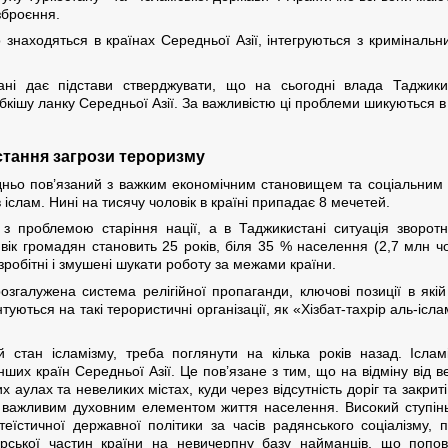
озброєння.
знаходяться в країнах Середньої Азії, інтегруються з криміналь
тані дає підстави стверджувати, що на сьогодні влада Таджик
бкішу ланку Середньої Азії. За важливістю ці проблеми шикуються в
ростання загрози тероризму
едньо пов’язаний з важким економічним становищем та соціальним
іслам. Нині на тисячу чоловік в країні припадає 8 мечетей.
сь з проблемою старіння нації, а в Таджикистані ситуація зворо
вік громадян становить 25 років, біля 35 % населення (2,7 млн чол
езробітні і змушені шукати роботу за межами країни.
озгалужена система релігійної пропаганди, ключові позиції в які
уються на такі терористичні організації, як «Хізбат-тахрір аль-ісла
й стан ісламізму, треба поглянути на кілька років назад. Ісла
ших країн Середньої Азії. Це пов’язане з тим, що на відміну від в
их аулах та невеликих містах, куди через відсутність доріг та закри
 важливим духовним елементом життя населення. Високий ступінь р
атеїстичної державної політики за часів радянського соціалізму,
гірської частин країни на невичерпну базу найманців, що попов