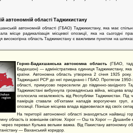
кій автономній області Таджикистану
хшанській автономній області (ГБАО) Таджикистану, яка має спільн
ла місце радикалізація місцевої опозиції, яка на сьогодні пра
 високогірна область Таджикистану є важливим пунктом на шляхах 
Горно-Бадахшанська автономна область
(ГБАО, тадж
Бадахшон) — адміністративна одиниця Таджикистану, яка 
країни. Автономна область утворена 2 січня 1925 року.
Таджицької РСР до неї приєднано і ГБАО. Протягом 1950-х
області, примусово переселили до південно-західного Т
Таджикистані вибухнула громадянська війна, місцева вл
оголосила незалежність від Республіки Таджикистан. Під 
памірців ставали об'єктами нападів ворогуючих груп,
опозиції. Пізніше місцева влада відмовилася від своїх сепа
На території автономної області знаходяться найвищі гор
мну область із зовнішнім світом. Хорог — Ош та Хорог — Душанбе 
й через перевал Кульма вельми важка. Від Пакистану автономну об
ганістану — Ваханський коридор.