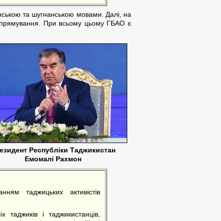
нською та шугнанською мовами. Далі, на
о спрямування. При всьому цьому ГБАО є
езидент Республіки Таджикистан
Емомалі Рахмон
ням таджицьких активістів
 таджиків і таджикистанців,