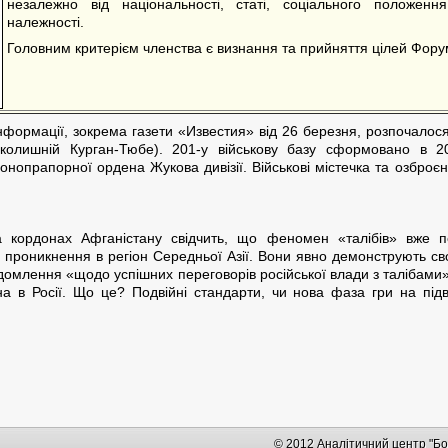
незалежно від національності, статі, соціального положення
належності.
Головним критерієм членства є визнання та прийняття цілей Фору
нформації, зокрема газети «Известия» від 26 березня, розпочалося
(колишній Курган-Тюбе). 201-у військову базу сформовано в 2
рвонопрапорної ордена Жукова дивізії. Військові містечка та озбр
а кордонах Афганістану свідчить, що феномен «талібів» вже п
проникнення в регіон Середньої Азії. Вони явно демонструють свою
ідомлення «щодо успішних переговорів російської влади з талібами»
нена в Росії. Що це? Подвійні стандарти, чи нова фаза гри на пі
© 2012 Аналітичний центр "Бо