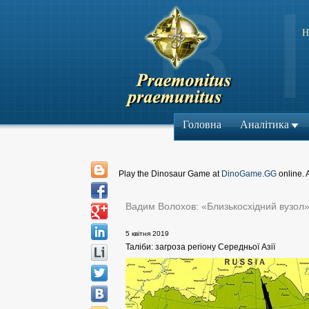
Н
Головна
Аналітика
Play the Dinosaur Game at
DinoGame.GG
online. 
Вадим Волохов: «Близькосхідний вузол
5 квітня 2019
Таліби: загроза регіону Середньої Азії