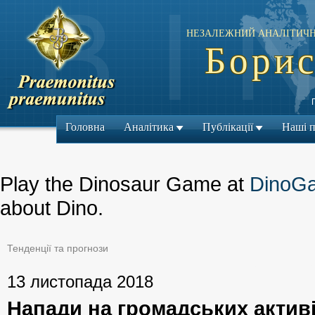
НЕЗАЛЕЖНИЙ АНАЛІТИЧН
Борис
Головна
Аналітика
Публікації
Наші 
Play the Dinosaur Game at
DinoG
about Dino.
Тенденції та прогнози
← Попередній м
13 листопада 2018
Напади на громадських активіс