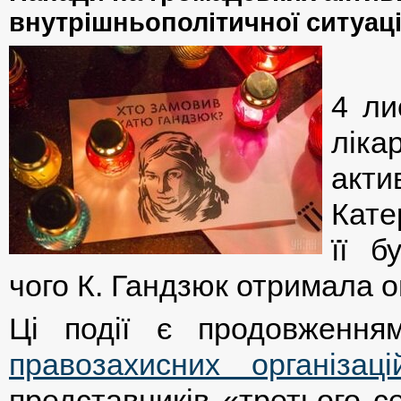
внутрішньополітичної ситуації
4 ли
лік
акти
Кате
її б
чого К. Гандзюк отримала оп
Ці події є продовженням
правозахисних організаці
представників «третього 