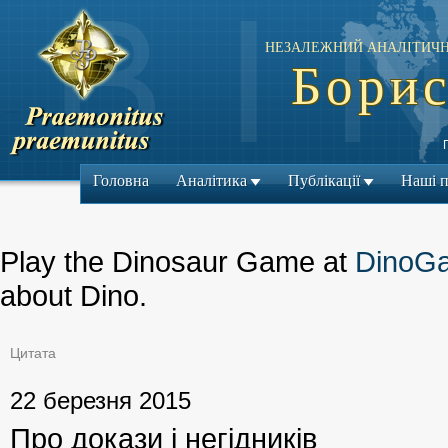
НЕЗАЛЕЖНИЙ АНАЛІТИЧН
Борис
Головна
Аналітика
Публікації
Наші 
Play the Dinosaur Game at
DinoG
about Dino.
Цитата
← Попередній м
22 березня 2015
Про докази і негідників