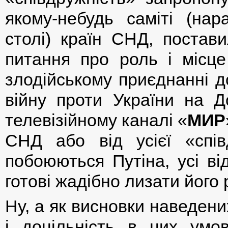
якому-небудь саміті (нара
столі) країн СНД, постав
питання про роль і місце
злодійському приєднанні д
війну проти України на 
телевізійному каналі «
МИР
СНД або від усієї «спів
побоюються Путіна, усі ві
готові жадібно лизати його 
Ну, а як висновки наведених
і доцільність в цих умо