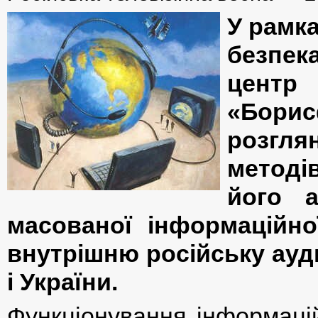
У рамк
безпе
центр
«Борис
розгля
методі
його а
масованої інформаційно
внутрішню російську ауди
і України.
Функціонування інформацій