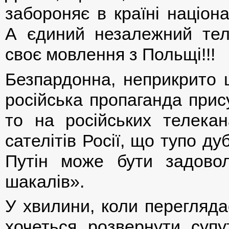
забороняє в країні націон
А єдиний незалежний тел
своє мовлення з Польщі!!!
Безпардонна, неприкрито ц
російська пропаганда прис
то на російських телекан
сателітів Росії, що тупо д
Путін може бути задовол
шакалів».
У хвилини, коли перегляда
хочеться розвернути супу