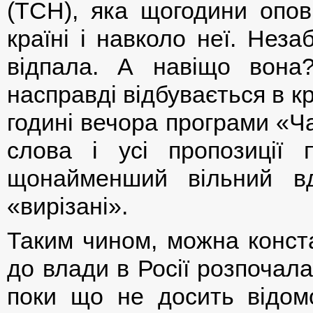
(ТСН), яка щогодини опов
країні і навколо неї. Неза
відпала. А навіщо вон
насправді відбувається в кра
годині вечора програми «Ча
слова і усі пропозиції 
щонайменший вільний в
«вирізані».
Таким чином, можна конста
до влади в Росії розпочала
поки що не досить відомо