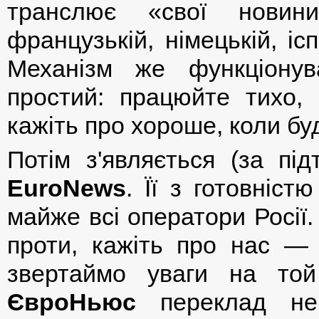
транслює «свої новини»
французькій, німецькій, іс
Механізм же функціону
простий: працюйте тихо, 
кажіть про хороше, коли бу
Потім з'являється (за пі
EuroNews
. Її з готовніс
майже всі оператори Росії.
проти, кажіть про нас —
звертаймо уваги на той
ЄвроНьюс
переклад не 