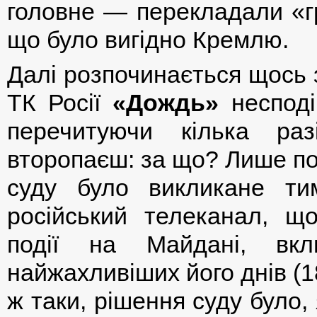
головне — перекладали «гр
що було вигідно Кремлю.
Далі розпочинається щось 
ТК Росії
«Дождь»
несподі
перечитуючи кілька ра
второпаєш: за що? Лише по
суду було викликане т
російський телеканал, щ
події на Майдані, вк
найжахливіших його днів (18
ж таки, рішення суду було,