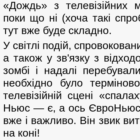
«Дождь» з телевізійних 
поки що ні (хоча такі спро
тут вже буде складно.
У світлі подій, спровокован
а також у зв'язку з відход
зомбі і надалі перебували
необхідно було терміново
телевізійній сцені «спала
Ньюс — є, а ось ЄвроНьюс
вже і важливо. Він звик ви
на коні!