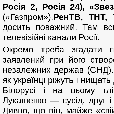
Росія 2, Росія 24), «Зве
(«Газпром»),
РенТВ, ТНТ, 
досить поважний. Там всі
телевізійні канали Росії.
Окремо треба згадати 
заявлений при його створ
незалежних держав (СНД).
як українці ріжуть і нищат
Білорусі і на цьому тл
Лукашенко — сусід, друг і
Дивно, що він, майже «сві