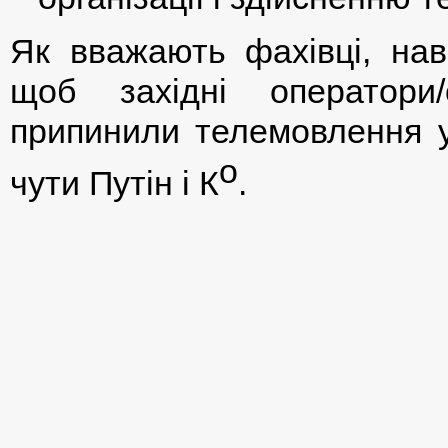
Як вважають фахівці, наві
щоб західні оператори/
припинили телемовлення ус
о
чути Путін і К
.