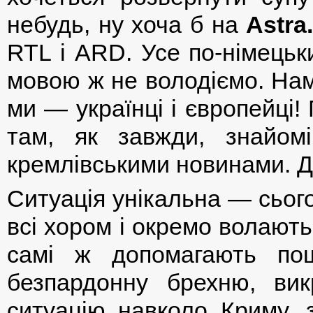
небудь, ну хоча б на
Astra
RTL і ARD. Усе по-німецьки
мовою ж не володіємо. Нам
ми — українці і європейці
там, як завжди, знайо
кремлівськими новинами. Д
Ситуація унікальна — сьогод
всі хором і окремо волають
самі ж допомагають пош
безпардонну брехню, ви
ситуацію навколо Криму, 