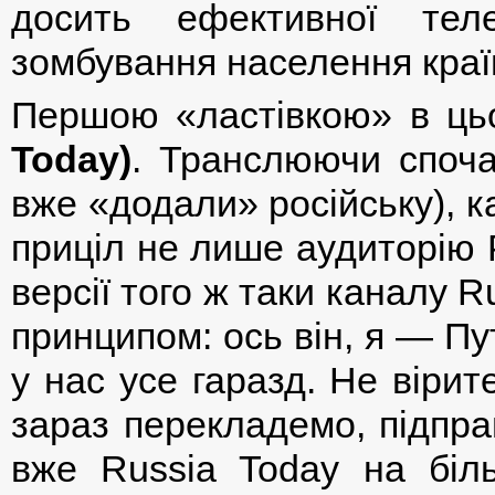
досить ефективної теле
зомбування населення краї
Першою «ластівкою» в ць
Today)
. Транслюючи споча
вже «додали» російську), к
приціл не лише аудиторію Р
версії того ж таки каналу R
принципом: ось він, я — Пут
у нас усе гаразд. Не віри
зараз перекладемо, підпра
вже Russia Today на біл