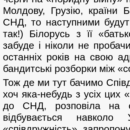
Молдову, Грузію, країни Б
СНД, то наступними будуть
так!) Білорусь з її «бать
забуде і ніколи не пробач
останніх років на свою адр
бандитські розборки між «
Тож де ми тут бачимо Спів
хоч яка-небудь з усіх цих
до СНД, розповіла на 
відбувається навколо
«співдружність» запропон