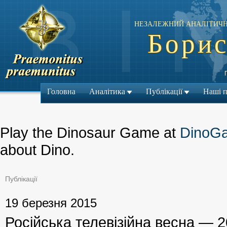
НЕЗАЛЕЖНИЙ АНАЛІТИЧН
Борис
Головна
Аналітика
Публікації
Наші 
Play the Dinosaur Game at
DinoG
about Dino.
Публікації
← Попередній м
19 березня 2015
Російська телевізійна весна — 