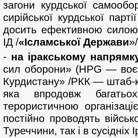
загони курдської самооб
сирійської курдської пар
досить ефективною силою
ІД /
«Ісламської Держави
»/
-
на іракському напрямк
сил оборони» (HPG — воєні
Курдистану» /РКК — штаб-к
яка впродовж багатьо
терористичною організаціє
постійно проводять військо
Туреччини, так і в сусідніх І