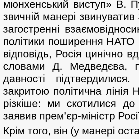
мюнхенський виступ» В. Пу
звичній манері звинуватив
загостренні взаємовіднос
політики поширення НАТО і
відповідь, Росія цинічно вд
словами Д. Медведєва, пе
давності підтвердилися
закритою політична лінія 
різкіше: ми скотилися до
заявив прем’єр-міністр Росії
Крім того, він (у манері ост