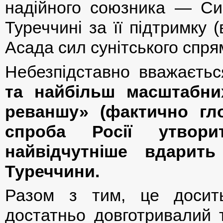
надійного союзника — Сир
Туреччині за її підтримку (
Асада сил сунітського спря
Небезпідставно вважаєть
та найбільш масштабних 
реваншу» (фактично гл
спроба Росії утвор
найвідчутніше вдарить
Туреччини.
Разом з тим, це досит
достатньо довготривалий 