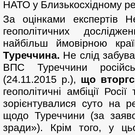
НАТО у Близькосхідному рег
За оцінками експертів Н
геополітичних дослідж
найбільш ймовірною кра
Туреччина.
Не слід забува
ВПС Туреччини російсь
(24.11.2015 р.),
що вторгс
геополітичні амбіції Росі
зорієнтувалися суто на ре
щодо Туреччини (за заяво
зради»). Крім того, у ц