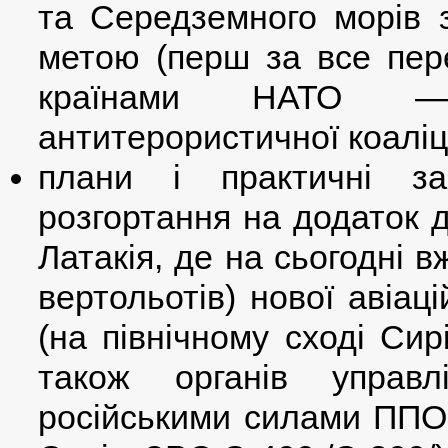
та Середземного морів 
метою (перш за все пе
країнами НАТО — 
антитерористичної коаліц
плани і практичні за
розгортання на додаток 
Латакія, де на сьогодні в
вертольотів) нової авіац
(на північному сході Сир
також органів управл
російськими силами ППО 