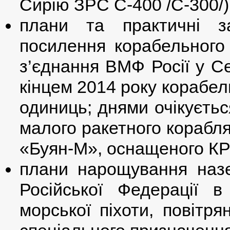
Сирію ЗРС С-400 /С-300/)
плани та практичні з
посилення корабельного 
з’єднання ВМФ Росії у Се
кінцем 2014 року корабел
одиниць; днями очікуєтьс
малого ракетного кораб
«Буян-М», оснащеного КР
плани нарощування наз
Російської Федерації в
морської піхоти, повітря