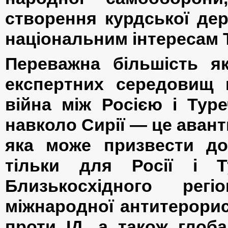
створення курдської де
національним інтересам 
Переважна більшість як
експертних середовищ 
війна між Росією і Тур
навколо Сирії — це авант
яка може призвести до
тільки для Росії і 
Близькосхідного ре
міжнародної антитерорист
проти ІД, а також глоба