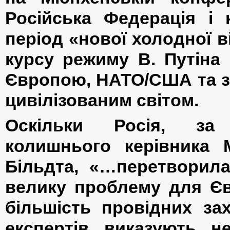
Російська Федерація і
період «нової холодної в
курсу режиму В. Путіна
Європою, НАТО/США та за
цивілізованим світом.
Оскільки Росія, за
колишнього керівника 
Більдта, «…перетворила
велику проблему для Єв
більшість провідних зах
експертів виказують н