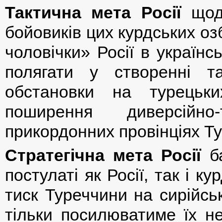
Тактична мета Росії
щодо
бойовиків цих курдських оз
чоловічки» Росії в україн
полягати у створенні та
обстановки на турецьк
поширення диверсійно-
прикордонних провінціях Т
Стратегічна мета Росії
ба
постулаті як Росії, так і к
тиск Туреччини на сирійськ
тільки посилюватиме їх н