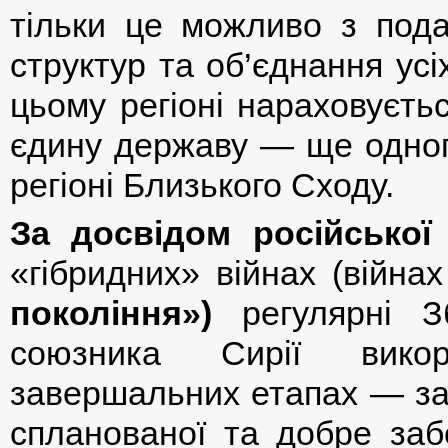
тільки це можливо з по
структур та об’єднання усі
цьому регіоні нараховуєтьс
єдину державу — ще одного
регіоні Близького Сходу.
За досвідом російської 
«гібридних» війнах (війна
покоління»)
регулярні Зб
союзника Сирії викор
завершальних етапах — за 
спланованої та добре забе