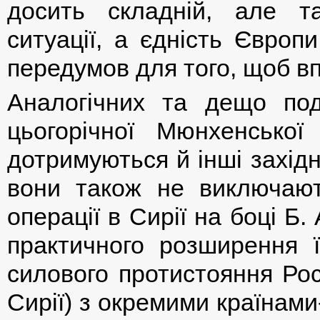
досить складній, але т
ситуації, а єдність Європ
передумов для того, щоб в
Аналогічних та дещо под
цьогорічної Мюнхенської
дотримуються й інші західн
вони також не виключають
операції в Сирії на боці Б
практичного розширення ї
силового протистояння Рос
Сирії) з окремими країнам