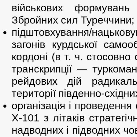
військових формувань
Збройних сил Туреччини;
підштовхування/нацько
загонів курдської самоо
кордоні (в т. ч. стосовно
транскрипції — туркоман
рейдових дій радикал
території південно-східни
організація і проведення
Х-101 з літаків стратегіч
надводних і підводних чов