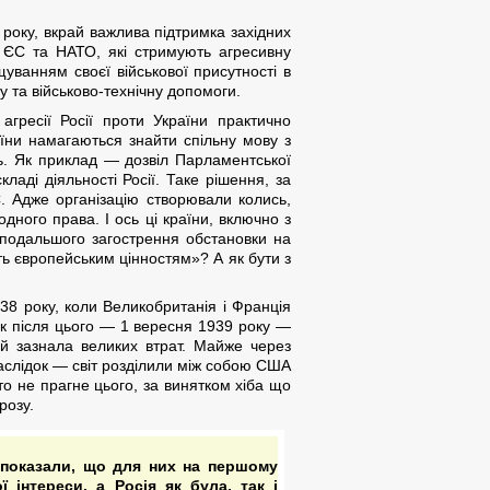
 року, вкрай важлива підтримка західних
, ЄС та НАТО, які стримують агресивну
уванням своєї військової присутності в
у та військово-технічну допомоги.
агресії Росії проти України практично
аїни намагаються знайти спільну мову з
сть. Як приклад — дозвіл Парламентської
ладі діяльності Росії. Таке рішення, за
. Адже організацію створювали колись,
ого права. І ось ці країни, включно з
 подальшого загострення обстановки на
ть європейським цінностям»? А як бути з
38 року, коли Великобританія і Франція
ік після цього — 1 вересня 1939 року —
ій зазнала великих втрат. Майже через
наслідок — світ розділили між собою США
то не прагне цього, за винятком хіба що
розу.
показали, що для них на першому
ї інтереси, а Росія як була, так і