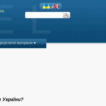
НЬ
редплатні матеріали
.
 України?