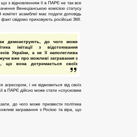
 що з відновленням її в ПАРЄ не так все
ачення Венеціанською комісією статусу
й комітет асамблеї має подати доповідь
 факт свідомо приховують російські ЗМІ.
ози демонструють, до чого може
ітика імітації з відстоювання
есів України, а не її наполеглива
ажучи вже про можливі загравання з
а, що вона дотримається своїх
я агресором, і не відмовиться від своїх
ії в ПАРЄ дійсно може стати «спусковим
азати, до чого може призвести політика
можливі загравання з Росією та віра, що