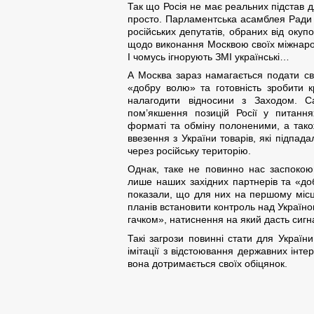
Так що Росія не має реальних підстав д
просто. Парламентська асамблея Ради 
російських депутатів, обраних від окуп
щодо виконання Москвою своїх міжнародн
І чомусь ігнорують ЗМІ українські…
А Москва зараз намагається подати св
«добру волю» та готовність зробити кр
налагодити відносини з Заходом. 
пом’якшення позицій Росії у питанн
форматі та обміну полоненими, а також 
ввезення з України товарів, які підпада
через російську територію.
Однак, таке не повинно нас заспокою
лише наших західних партнерів та «доб
показали, що для них на першому місці 
планів встановити контроль над Україно
гачком», натиснення на який дасть сигна
Такі загрози повинні стати для Україн
імітації з відстоювання державних інте
вона дотримається своїх обіцянок.