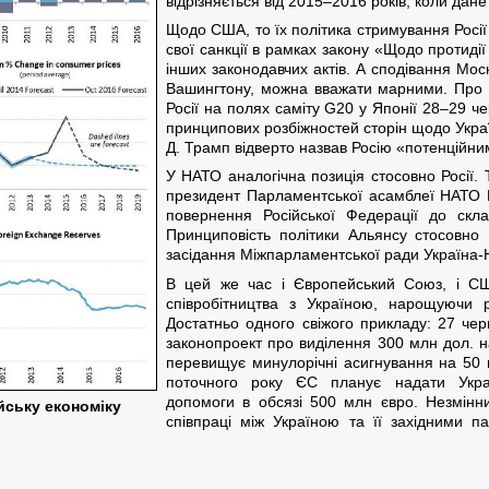
відрізняється від 2015–2016 років, коли дан
Щодо США, то їх політика стримування Росії
свої санкції в рамках закону «Щодо протиді
інших законодавчих актів. А сподівання Мос
Вашингтону, можна вважати марними. Про ц
Росії на полях саміту G20 у Японії 28–29 ч
принципових розбіжностей сторін щодо Україн
Д. Трамп відверто назвав Росію «потенційн
У НАТО аналогічна позиція стосовно Росії. Т
президент Парламентської асамблеї НАТО 
повернення Російської Федерації до складу
Принциповість політики Альянсу стосовно 
засідання Міжпарламентської ради Україна-Н
В цей же час і Європейський Союз, і С
співробітництва з Україною, нарощуючи 
Достатньо одного свіжого прикладу: 27 че
законопроект про виділення 300 млн дол. на
перевищує минулорічні асигнування на 50 
поточного року ЄС планує надати Укра
допомоги в обсязі 500 млн євро. Незмінн
йську економіку
співпраці між Україною та її західними па