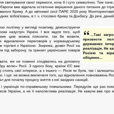
ля святкування своєї перемоги, хоча б і суто символічно. Тим паче,
Європи вже відклала остаточне вирішення даного питання до тлум
ованого Криму. А до квітневої сесії ПАРЄ 2020 року Моніторингови
их зобов’язань, в т. ч. стосовно Криму та Донбасу. До речі, даний
ою політику у вигляді позитиву, демонструючи
оки назустріч Україні. І все задля того, щоб
…Такі загр
Саме цим можна пояснити, так би мовити,
призвести пол
ях відновлення переговорів у нормандському
державних інтер
торгівлі з Україною. Зокрема, дозвіл Росії на
реалізація. Не к
ли під заборону, та транзит українських товарів
Росією та вір
обіцянок…
вати, ми не повинні сподіватись на допомогу
ру волю» Росії. З одного боку, країни ЄС вже
стоять свої інтереси, а з іншого — Росія як була, так і залишитьс
ю. І ще: не можна виключати того, що відновлення повноважень Рос
л для початку процесу зняття з неї західних санкцій.
и і українців по-справжньому повчальними. Передусім ще раз пок
ресів України, а не її наполеглива реалізація. Не кажучи вже про 