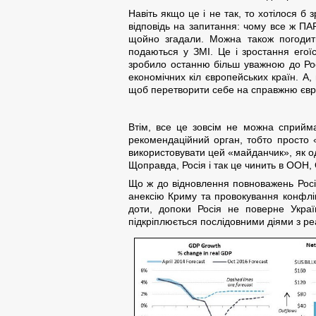
Навіть якщо це і не так, то хотілося б 
відповідь на запитання: чому все ж ПА
щойно згадали. Можна також погодити
подаються у ЗМІ. Це і зростання его
зробило останню більш уважною до Росії,
економічних кіл європейських країн. А,
щоб перетворити себе на справжню євр
Втім, все це зовсім не можна сприйм
рекомендаційний орган, тобто просто 
використовувати цей «майданчик», як оди
Щоправда, Росія і так це чинить в ООН,
Що ж до відновлення повноважень Росі
анексію Криму та провокування конфлікт
доти, допоки Росія не поверне Украї
підкріплюється послідовними діями з ре