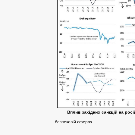
Вплив західних санкцій на росі
безпековій сферах.