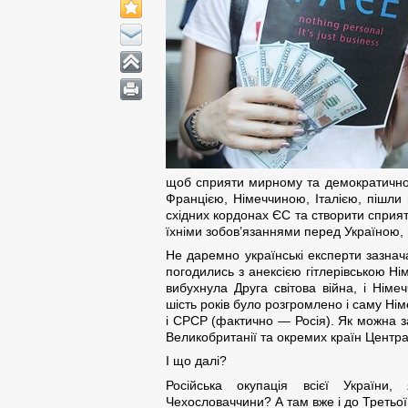
щоб сприяти мирному та демократичном
Францією, Німеччиною, Італією, пішли
східних кордонах ЄС та створити сприят
їхніми зобов’язаннями перед Україною
Не даремно українські експерти зазнач
погодились з анексією гітлерівською Ні
вибухнула Друга світова війна, і Нім
шість років було розгромлено і саму Ні
і СРСР (фактично — Росія). Як можна за
Великобританії та окремих країн Централ
І що далі?
Російська окупація всієї Україн
Чехословаччини? А там вже і до Третьої