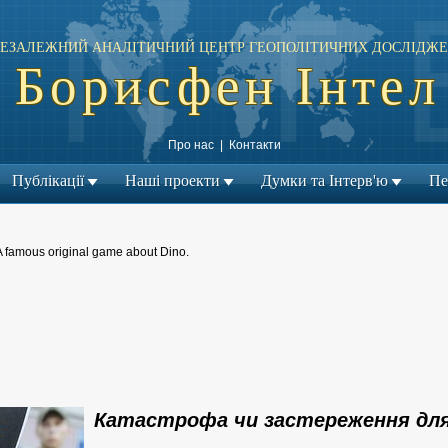
ЕЗАЛЕЖНИЙ АНАЛІТИЧНИЙ ЦЕНТР ГЕОПОЛІТИЧНИХ ДОСЛІДЖЕ
Борисфен Інтел
Про нас
|
Контакти
Публікації
Наші проекти
Думки та Інтерв'ю
Пе
A famous original game about Dino.
← Попередній матеріал
Наступний матеріал →
|
Катастрофа чи застереження для