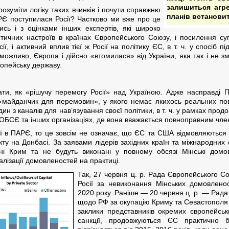
залишиться агре
зрозуміти логіку таких вчинків і почути справжню
планів встанови
РЄ поступилася Росії? Частково ми вже про це
сь і з оцінками інших експертів, які широко
їстичних настроїв в країнах Європейського Союзу, і посилення 
 і активний вплив тієї ж Росії на політику ЄС, в т. ч. у спосіб п
 можливо, Європа і дійсно «втомилася» від України, яка так і не 
опейську державу.
ати, як «рішучу перемогу Росії» над Україною. Адже насправді 
«майданчик для перемовин», у якого немає якихось реальних пов
н з каналів для нав’язування своєї політики, в т. ч. у рамках прод
 ОБСЄ та інших організаціях, де вона вважається повноправним чле
ї в ПАРЄ, то це зовсім не означає, що ЄС та США відмовляються в
у на Донбасі. За заявами лідерів західних країн та міжнародних о
ні Крим та не будуть виконані у повному обсязі Мінські домов
алізації домовленостей на практиці.
Так, 27 червня ц. р. Рада Європейського С
Росії за невиконання Мінських домовленос
2020 року. Раніше — 20 червня ц. р. — Рад
щодо РФ за окупацію Криму та Севастополя 
заклики представників окремих європейських
санкції, продовжуються ЄС практично 