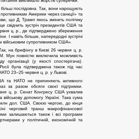
е питання викликало жорсткі суперечки.
 більш послідовна. Так, вони нарощують
ї противникам Америки через санкції» та
кви, що Д. Трамп якось змінить політику
е свідчить зустріч президентів США та
ервня ц. р., де підтверджено збереження
и. І навіть більше, напередодні зустрічі
им військовим супротивником США».
ак, на брифінгу в Києві 26 червня ц. р.
М. Мун повністю виключила можливість
 організації (у якості спостерігача).
Росії була підтверджена також під час
АТО 23–25 червня ц. р. у Львові.
ША та НАТО не припиняють активного
раз за разом обсяги своєї підтримки.
рвня ц. р. Сенат Конгресу США ухвалив
 військову допомогу Україні. Така сума
млн дол. США. Своєю чергою, до кінця
їні черговий транш макрофінансової
ими залишаються також і всі програми
ртнерами у політичній, економічній та