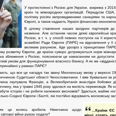
У протистоянні з Росією для України, зокрема з 2014
країн та міжнародних організацій. Передусім США
політику росіян запровадженими санкціями та нарощ
Європі, а також надають Україні фінансово-економічн
В цілому ставлення наших західних партнерів до 
незмінне. Але останнім часом деякі європейські кр
Росією, в т. ч. у спосіб певних поступок на її кори
асамблеї Ради Європи (ПАРЄ) на відновлення у її ск
великим рахунком, йде урозріз з принципами ПАРЄ
у розвитку Європи, де країни суворо дотримуються норм міжнародн
 на зближення з Росією, пояснюючи це намаганням не допустити
ливі умови для функціонування власного бізнесу. А як же «відданіс
, принаймні у рамках ПАРЄ?
ають, що все це нагадує так звану Мюнхенську змову у вересні 19
меччиною Судетської області Чехословаччини. І вже буквально за р
еччина окупувала Францію, а Великобританія внаслідок бойових д
меччину, яка у травні 1945 року здалася на милість переможців. Як 
бути історію і не робити належних висновків? Здається, майже ніх
ьно-Східної Європи і Балтії, які постійно відчувають московську заг
и, як це колись зробила Німеччина щодо
…Країни ЄС 
 світової війни рукою подати?
місці стоять сво