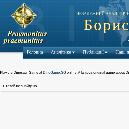
НЕЗАЛЕЖНИЙ АНАЛІТИЧН
Борис
Головна
Аналітика
Публікації
Наші 
Play the Dinosaur Game at
DinoGame.GG
online. A famous original game about D
Статей не знайдено